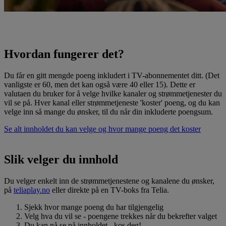
Slik velger du innhold i Telia Play
Hvordan fungerer det?
Du får en gitt mengde poeng inkludert i TV-abonnementet ditt. (Det
vanligste er 60, men det kan også være 40 eller 15). Dette er
valutaen du bruker for å velge hvilke kanaler og strømmetjenester du
vil se på. Hver kanal eller strømmetjeneste 'koster' poeng, og du kan
velge inn så mange du ønsker, til du når din inkluderte poengsum.
Se alt innholdet du kan velge og hvor mange poeng det koster
Slik velger du innhold
Du velger enkelt inn de strømmetjenestene og kanalene du ønsker,
på
teliaplay.no
eller direkte på en TV-boks fra Telia.
Sjekk hvor mange poeng du har tilgjengelig
Velg hva du vil se - poengene trekkes når du bekrefter valget
Du kan nå se på innholdet - kos deg!