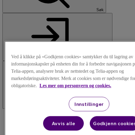
Søk
Ved å klikke på «Godkjenn cookies» samtykker du til lagring av
Logg inn
informasjonskapsler på enheten din for å forbedre navigasjonen p
Telia-appen, analysere bruk av nettstedet og Telia-appen og
markedsføringsaktiviteter. Merk at cookies som er nødvendige for 
obligatoriske.
Les mer om personvern og cookies.
Innstillinger
Meny
Avvis alle
Godkjenn cookie