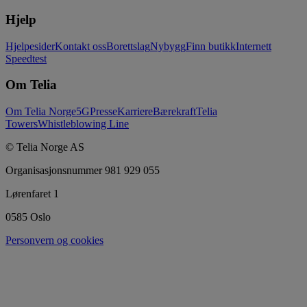
Hjelp
Hjelpesider
Kontakt oss
Borettslag
Nybygg
Finn butikk
Internett
Speedtest
Om Telia
Om Telia Norge
5G
Presse
Karriere
Bærekraft
Telia
Towers
Whistleblowing Line
© Telia Norge AS
Organisasjonsnummer 981 929 055
Lørenfaret 1
0585 Oslo
Personvern og cookies