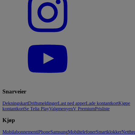
Snarveier
Dekningskart
Driftsmeldinger
Last ned apper
Lade kontantkort
Kjøpe
kontantkort
Se Telia Play
Valgmenyen
V Premium
Prisliste
Kjøp
Mobilabonnement
iPhone
Samsung
Mobiltelefoner
Smartklokker
Nettbre