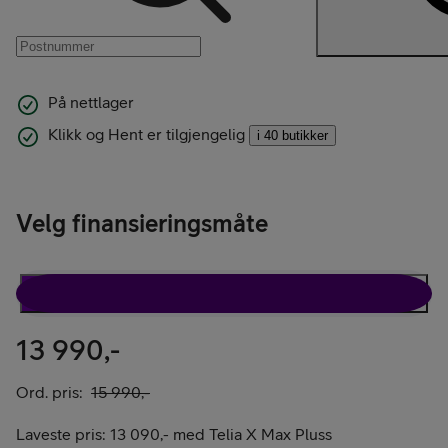
På nettlager
Klikk og Hent er tilgjengelig
i 40 butikker
Velg finansieringsmåte
Rabattavtale
Kun telefon
13 990,-
Ord. pris:
15 990,-
Laveste pris:
13 090,-
med
Telia X Max Pluss