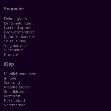
Snarveier
Dekningskart
Driftsmeldinger
Last ned apper
Lade kontantkort
Kjøpe kontantkort
Se Telia Play
Valgmenyen
V Premium
Prisliste
Kjøp
Mobilabonnement
iPhone
Samsung
Mobiltelefoner
Smartklokker
Nettbrett
Pakketilbud
Varemerker