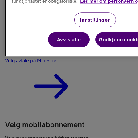
funksjonalitet er obligatoriske.
Les mer om personvern o
Innstillinger
Avvis alle
Godkjenn cooki
Logg inn
Ønsker du å bytte din svitsj-telefon?
Velg avtale på Min Side
Velg mobilabonnement