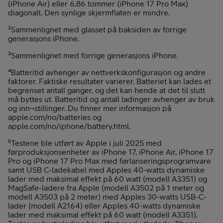
(iPhone Air) eller 6,86 tommer (iPhone 17 Pro Max)
diagonalt. Den synlige skjermflaten er mindre.
²Sammenlignet med glasset på baksiden av forrige
generasjons iPhone.
³Sammenlignet med forrige generasjons iPhone.
⁴Batteritid avhenger av nettverkskonfigurasjon og andre
faktorer. Faktiske resultater varierer. Batteriet kan lades et
begrenset antall ganger, og det kan hende at det til slutt
må byttes ut. Batteritid og antall ladinger avhenger av bruk
og inn¬stillinger. Du finner mer informasjon på
apple.com/no/batteries og
apple.com/no/iphone/battery.html.
⁵Testene ble utført av Apple i juli 2025 med
førproduksjonsenheter av iPhone 17, iPhone Air, iPhone 17
Pro og iPhone 17 Pro Max med førlanseringsprogramvare
samt USB C-ladekabel med Apples 40-watts dynamiske
lader med maksimal effekt på 60 watt (modell A3351) og
MagSafe-ladere fra Apple (modell A3502 på 1 meter og
modell A3503 på 2 meter) med Apples 30-watts USB-C-
lader (modell A2164) eller Apples 40-watts dynamiske
lader med maksimal effekt på 60 watt (modell A3351).