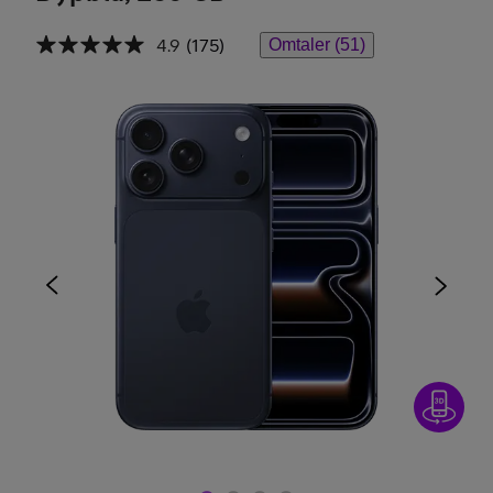
4.9
(175)
Omtaler (51)