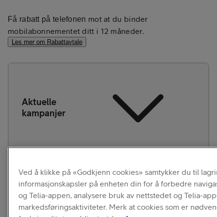
mot at du binder
Få rabatt på telefonen
mobilabonnementet ditt i 12 måneder.
Les mer om Rabattavtale
Aktuelle
kampanjer
Ved å klikke på «Godkjenn cookies» samtykker du til lagr
Allerede kunde?
informasjonskapsler på enheten din for å forbedre naviga
Logg inn for å se hvilke fordeler og rabatter du kan få.
og Telia-appen, analysere bruk av nettstedet og Telia-ap
markedsføringsaktiviteter. Merk at cookies som er nødven