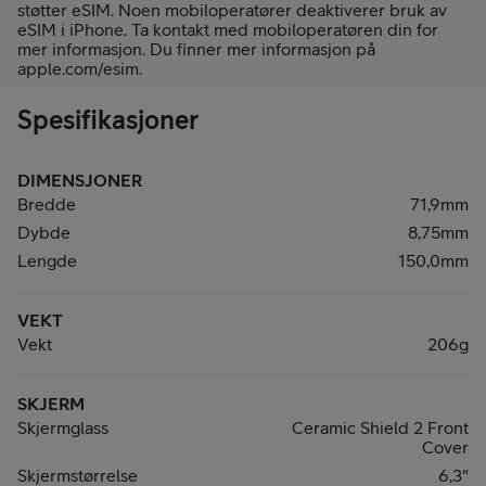
støtter eSIM. Noen mobiloperatører deaktiverer bruk av
eSIM i iPhone. Ta kontakt med mobiloperatøren din for
mer informasjon. Du finner mer informasjon på
apple.com/esim.
Spesifikasjoner
DIMENSJONER
Bredde
71,9mm
Dybde
8,75mm
Lengde
150,0mm
VEKT
Vekt
206g
SKJERM
Skjermglass
Ceramic Shield 2 Front
Cover
Skjermstørrelse
6,3"