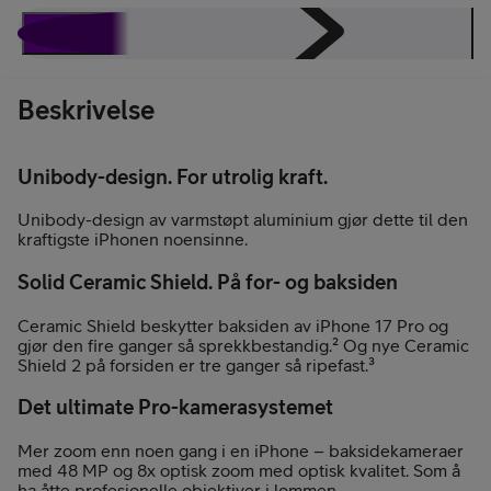
Beskrivelse
Juridisk
Spesifikasjoner
Energimerking
Beskrivelse
Unibody-design. For utrolig kraft.
Unibody-design av varmstøpt aluminium gjør dette til den
kraftigste iPhonen noensinne.
Solid Ceramic Shield. På for- og baksiden
Ceramic Shield beskytter baksiden av iPhone 17 Pro og
gjør den fire ganger så sprekkbestandig.² Og nye Ceramic
Shield 2 på forsiden er tre ganger så ripefast.³
Det ultimate Pro-kamerasystemet
Mer zoom enn noen gang i en iPhone – baksidekameraer
med 48 MP og 8x optisk zoom med optisk kvalitet. Som å
ha åtte profesjonelle objektiver i lommen.