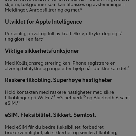
skjerm, bakgrunner som kan tilpasses og avstemminger i
Meldinger, Anropsfiltrering og mer.⁶
Utviklet for Apple Intelligence
Personlig, privat og full av kraft. Skriv, uttrykk deg og få
ting gjort i en fart⁷
Viktige sikkerhetsfunksjoner
Med Kollisjonsregistrering kan iPhone registrere en
alvorlig bilulykke og ringe etter hjelp når du ikke kan det.⁸
Raskere tilkobling. Superhøye hastigheter
Hold kontakten med raskere hastigheter med sikre
tilkoblinger på Wi-Fi 7,⁹ 5G-nettverk¹⁰ og Bluetooth 6 samt
eSIM.¹¹
eSIM. Fleksibilitet. Sikkert. Sømløst.
Med eSIM får du bedre fleksibilitet, forbedret
brukervennlighet, økt sikkerhet og sømløs tilkobling,