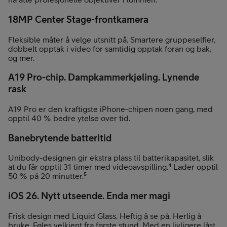
18MP Center Stage-frontkamera
Fleksible måter å velge utsnitt på. Smartere gruppeselfier,
dobbelt opptak i video for samtidig opptak foran og bak,
og mer.
A19 Pro-chip. Dampkammerkjøling. Lynende
rask
A19 Pro er den kraftigste iPhone-chipen noen gang, med
opptil 40 % bedre ytelse over tid.
Banebrytende batteritid
Unibody-designen gir ekstra plass til batterikapasitet, slik
at du får opptil 31 timer med videoavspilling.⁴ Lader opptil
50 % på 20 minutter.⁵
iOS 26. Nytt utseende. Enda mer magi
Frisk design med Liquid Glass. Heftig å se på. Herlig å
bruke. Føles velkjent fra første stund. Med en livligere låst