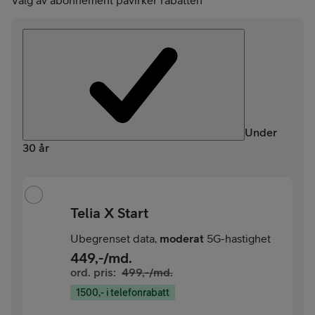
Valg av abonnement påvirker rabatten
Under
30 år
Telia X Start
Ubegrenset data,
moderat
5G-hastighet
449
,-/md.
ord. pris:
499
,-/md.
1500,- i telefonrabatt