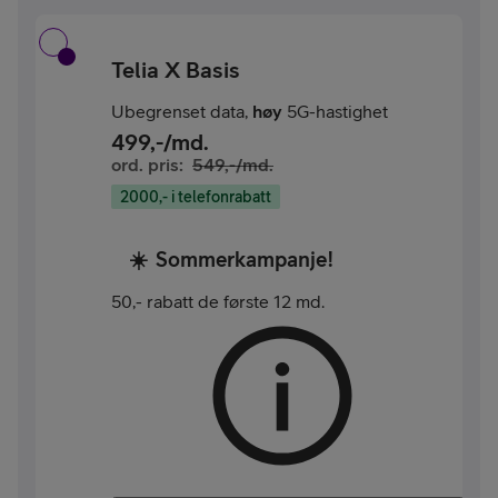
Telia X Basis
Ubegrenset data,
høy
5G-hastighet
499
,-/md.
ord. pris:
549
,-/md.
2000,- i telefonrabatt
☀️
Sommerkampanje!
50,- rabatt de første 12 md.