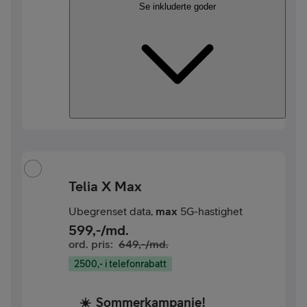
Se inkluderte goder
Telia X Max
Ubegrenset data,
max
5G-hastighet
599
,-/md.
ord. pris:
649
,-/md.
2500,- i telefonrabatt
☀️
Sommerkampanje!