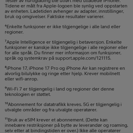
Tester av hurtiglading ble utført med utladede iPhoner.
Tidene er målt fra Apple-logoen ble synlig ved oppstarten
av enheten. Ladetiden avhenger av adapter, innstillinger,
bruk og omgivelser. Faktiske resultater varierer.
⁶Enkelte funksjoner er ikke tilgjengelige i alle land eller
regioner.
⁷Apple Intelligence er tilgjengelig i betaversjon. Enkelte
funksjoner er kanskje ikke tilgjengelige i alle regioner eller
for alle språk. Du finner mer informasjon om funksjoner,
språk og systemkrav på support.apple.com/121115.
⁸iPhone 17, iPhone 17 Pro og iPhone Air kan registrere en
alvorlig bilulykke og ringe etter hjelp. Krever mobilnett
eller wifi-anrop.
⁹Wi-Fi 7 er tilgjengelig i land og regioner der denne
teknologien er støttet.
¹⁰Abonnement for datatrafikk kreves. 5G er tilgjengelig i
utvalgte områder og fra utvalgte operatører.
¹¹Bruk av eSIM krever et abonnement. (Dette kan
innebære restriksjoner på bytte av leverandør og roaming,
selv etter at bindingstiden er over.) Ikke alle operatører