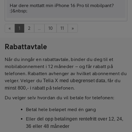
Har dere mottatt min iPhone 16 Pro til mobilpant?
:)&nbsp;
«
1
2
...
10
11
»
Rabattavtale
Når du inngår en rabattavtale, binder du deg til et
mobilabonnement i 12 måneder – og får rabatt på
telefonen. Rabatten avhenger av hvilket abonnement du
velger. Velger du
, får du
Telia X med ubegrenset data
på telefonen.
minst 800,- i rabatt
Du velger selv hvordan du vil betale for telefonen:
Betal hele beløpet med én gang
Eller
del opp betalingen rentefritt over 12, 24,
36 eller 48 måneder