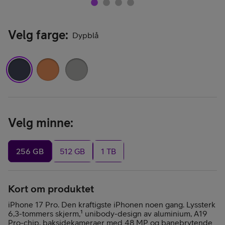
Velg farge
:
Dypblå
Velg minne
:
256 GB
512 GB
1 TB
Kort om produktet
iPhone 17 Pro. Den kraftigste iPhonen noen gang. Lyssterk
6,3-tommers skjerm,¹ unibody-design av aluminium, A19
Pro-chip, baksidekameraer med 48 MP og banebrytende