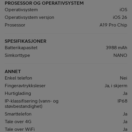
PROSESSOR OG OPERATIVSYSTEM
Operativsystem
iOS
Operativsystem versjon
iOS 26
Prosessor
A19 Pro Chip
SPESIFIKASJONER
Batterikapasitet
3988 mAh
Simkorttype
NANO
ANNET
Enkel telefon
Nei
Fingeravtrykksleser
Ja, i skjerm
Hurtiglading
Ja
IP-klassifisering (vann- og
IP68
støvbestandighet)
Smarttelefon
Ja
Tale over 4G
Ja
Tale over WiFi
Ja