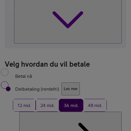
Velg hvordan du vil betale
Betal nå
Delbetaling (rentefri)
Les mer
12 md.
24 md.
36 md.
48 md.