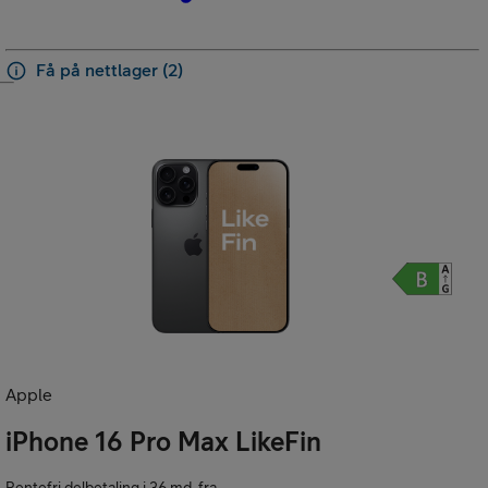
Få på nettlager (2)
Apple
iPhone 16 Pro Max LikeFin
Rentefri delbetaling i 36 md. fra