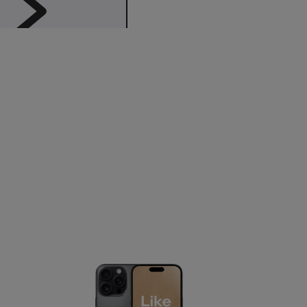
mobiler
Like fine mobiler
l
bil