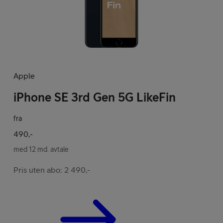
Kampanjer
Apple
iPhone SE 3rd Gen 5G LikeFin
Mobil med abon
fra
490,-
med 12 md. avtale
Pris uten abo: 2 490,-
Mobilforsikring