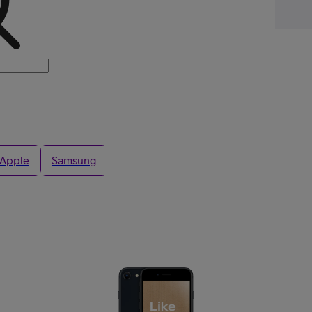
Nye 
Kjøp Google Pixe
Apple
Samsung
Kjøp Like Fin mo