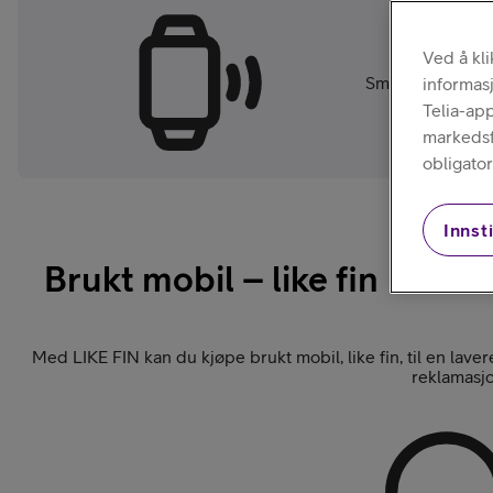
Kjøp mobiltelefon
Ved å kl
Smartklokker
informas
Telia-ap
markedsfø
obligator
Innsti
Kjøp smartklokke
Brukt mobil – like fin
Med LIKE FIN kan du kjøpe brukt mobil, like fin, til en laver
reklamasjo
Kjøp nettbrett