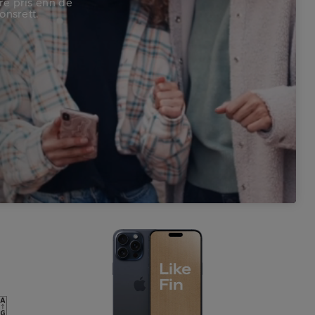
re pris enn de
onsrett.