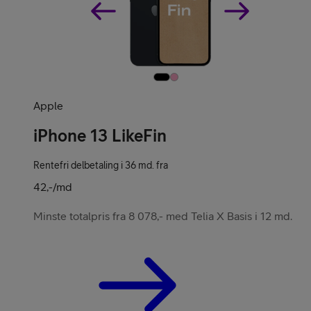
Pakketilbud
Apple
iPhone 13 LikeFin
Våre varemerker
Rentefri delbetaling i 36 md. fra
42,-/md
Minste totalpris fra 8 078,- med Telia X Basis i 12 md.
Hjelp mobil