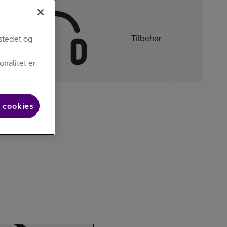
Tilbehør
stedet og
nalitet er
 cookies
alaxy