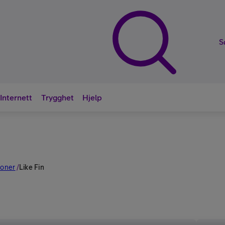
S
Internett
Trygghet
Hjelp
Nyttige sna
foner
/
Like Fin