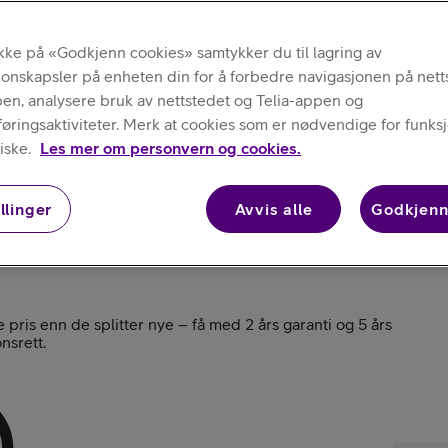
Kjøp iPhone
ikke på «Godkjenn cookies» samtykker du til lagring av
Nettbrett
jonskapsler på enheten din for å forbedre navigasjonen på nett
pen, analysere bruk av nettstedet og Telia-appen og
ringsaktiviteter. Merk at cookies som er nødvendige for funksjo
iske.
Les mer om personvern og cookies.
llinger
Avvis alle
Godkjenn
Kjøp AirPods
e pris enn de splitter nye – få med 2 års garanti og 5 års
nsrett.
Kjøp Samsung G