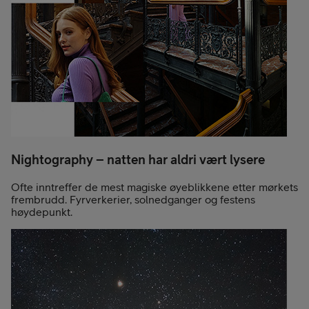
Nightography – natten har aldri vært lysere
Ofte inntreffer de mest magiske øyeblikkene etter mørkets
frembrudd. Fyrverkerier, solnedganger og festens
høydepunkt.