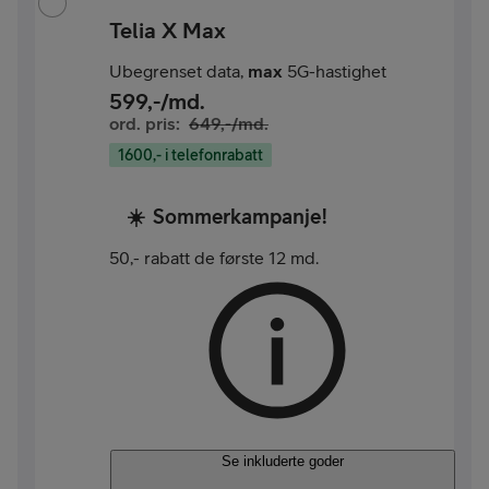
Telia X Max
Ubegrenset data,
max
5G-hastighet
599
,-/md.
ord. pris:
649
,-/md.
1600,- i telefonrabatt
☀️
Sommerkampanje!
50,- rabatt de første 12 md.
Se inkluderte goder