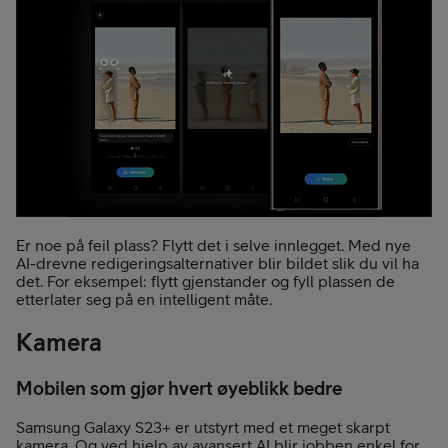
Er noe på feil plass? Flytt det i selve innlegget. Med nye
AI-drevne redigeringsalternativer blir bildet slik du vil ha
det. For eksempel: flytt gjenstander og fyll plassen de
etterlater seg på en intelligent måte.
Kamera
Mobilen som gjør hvert øyeblikk bedre
Samsung Galaxy S23+ er utstyrt med et meget skarpt
kamera. Og ved hjelp av avansert AI blir jobben enkel for