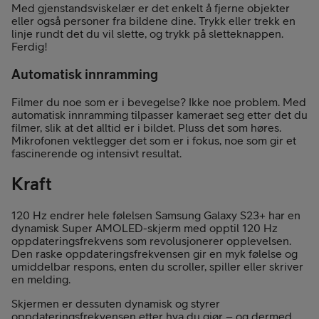
Med gjenstandsviskelær er det enkelt å fjerne objekter
eller også personer fra bildene dine. Trykk eller trekk en
linje rundt det du vil slette, og trykk på sletteknappen.
Ferdig!
Automatisk innramming
Filmer du noe som er i bevegelse? Ikke noe problem. Med
automatisk innramming tilpasser kameraet seg etter det du
filmer, slik at det alltid er i bildet. Pluss det som høres.
Mikrofonen vektlegger det som er i fokus, noe som gir et
fascinerende og intensivt resultat.
Kraft
120 Hz endrer hele følelsen Samsung Galaxy S23+ har en
dynamisk Super AMOLED-skjerm med opptil 120 Hz
oppdateringsfrekvens som revolusjonerer opplevelsen.
Den raske oppdateringsfrekvensen gir en myk følelse og
umiddelbar respons, enten du scroller, spiller eller skriver
en melding.
Skjermen er dessuten dynamisk og styrer
oppdateringsfrekvensen etter hva du gjør – og dermed