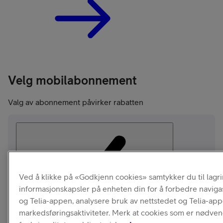
Velg mobilabonnement
Valg av abonnement påvirker rabatten
Ved å klikke på «Godkjenn cookies» samtykker du til lagr
informasjonskapsler på enheten din for å forbedre naviga
Under
og Telia-appen, analysere bruk av nettstedet og Telia-ap
30 år
markedsføringsaktiviteter. Merk at cookies som er nødven