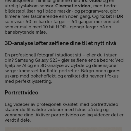
revolusjonerer filmmulighetene med
8K Video
og en
utrolig lysfølsom sensor.
Cinematic video
, med bedre
bildestablilisering i både maskin- og programvare, gjør
filmene mer fascinerende enn noen gang. Og
12 bit HDR
som viser 60 milliarder farger – 64 ganger mer enn det
som er mulig med 10 bit HDR– gjengir farger på en
banebrytende måte.
3D-analyse løfter selfiene dine til et nytt nivå
En profesjonell fotograf i studioet sitt – eller du i stuen
din? Samsung Galaxy S23+ gjør selfiene enda bedre: Ved
hjelp av AI og en 3D-analyse av dybde og dimensjoner
sørger kameraet for flotte portretter. Bakgrunnen gjøres
uskarp med bokeheffekt, og ansiktet ditt havner i fokus
med perfekt lyssetting.
Portrettvideo
Lag videoer av profesjonell kvalitet; med portrettvideo
skaper du filmatiske videoer med fokus på deg og
vennene dine. Aktiver portrettvideo og lag videoer det er
verdt å dele.