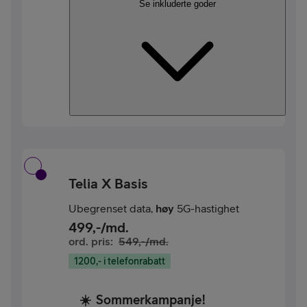
Se inkluderte goder
Telia X Basis
Ubegrenset data,
høy
5G-hastighet
499
,-/md.
ord. pris:
549
,-/md.
1200,- i telefonrabatt
☀️
Sommerkampanje!