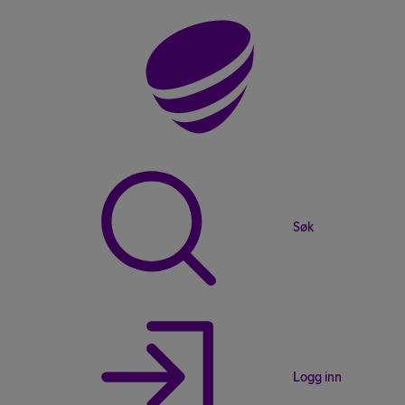
Søk
Logg inn