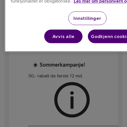
funksjonalitet er obligatoriske.
Les mer om personvern o
Telia X Start
Innstillinger
Ubegrenset data,
moderat
5G-hastighet
449
,-/md.
Avvis alle
Godkjenn cooki
ord. pris:
499
,-/md.
800,- i telefonrabatt
☀️
Sommerkampanje!
50,- rabatt de første 12 md.