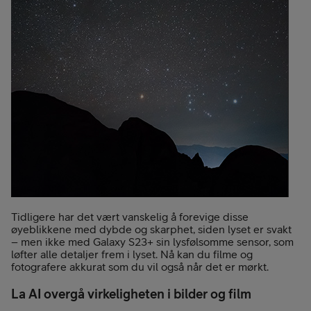
Tidligere har det vært vanskelig å forevige disse
øyeblikkene med dybde og skarphet, siden lyset er svakt
– men ikke med Galaxy S23+ sin lysfølsomme sensor, som
løfter alle detaljer frem i lyset. Nå kan du filme og
fotografere akkurat som du vil også når det er mørkt.
La AI overgå virkeligheten i bilder og film