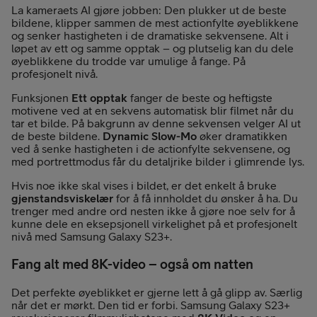
La kameraets AI gjøre jobben: Den plukker ut de beste
bildene, klipper sammen de mest actionfylte øyeblikkene
og senker hastigheten i de dramatiske sekvensene. Alt i
løpet av ett og samme opptak – og plutselig kan du dele
øyeblikkene du trodde var umulige å fange. På
profesjonelt nivå.
Funksjonen
Ett opptak
fanger de beste og heftigste
motivene ved at en sekvens automatisk blir filmet når du
tar et bilde. På bakgrunn av denne sekvensen velger AI ut
de beste bildene.
Dynamic Slow-Mo
øker dramatikken
ved å senke hastigheten i de actionfylte sekvensene, og
med portrettmodus får du detaljrike bilder i glimrende lys.
Hvis noe ikke skal vises i bildet, er det enkelt å bruke
gjenstandsviskelær
for å få innholdet du ønsker å ha. Du
trenger med andre ord nesten ikke å gjøre noe selv for å
kunne dele en eksepsjonell virkelighet på et profesjonelt
nivå med Samsung Galaxy S23+.
Fang alt med 8K-video – også om natten
Det perfekte øyeblikket er gjerne lett å gå glipp av. Særlig
når det er mørkt. Den tid er forbi. Samsung Galaxy S23+