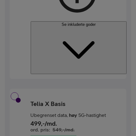
Se inkluderte goder
Telia X Basis
Ubegrenset data,
høy
5G-hastighet
499
,-/md.
ord. pris:
549
,-/md.