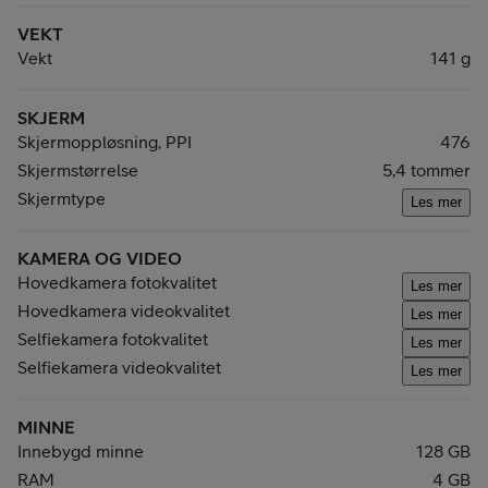
VEKT
Vekt
141 g
SKJERM
Skjermoppløsning, PPI
476
Skjermstørrelse
5,4 tommer
Skjermtype
Les mer
KAMERA OG VIDEO
Hovedkamera fotokvalitet
Les mer
Hovedkamera videokvalitet
Les mer
Selfiekamera fotokvalitet
Les mer
Selfiekamera videokvalitet
Les mer
MINNE
Innebygd minne
128 GB
RAM
4 GB