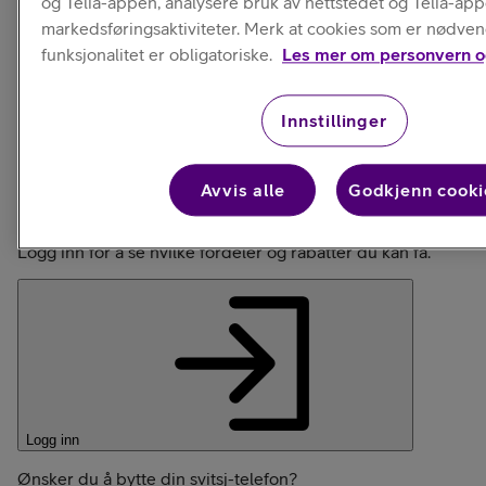
og Telia-appen, analysere bruk av nettstedet og Telia-ap
markedsføringsaktiviteter. Merk at cookies som er nødven
Aktuelle
funksjonalitet er obligatoriske.
Les mer om personvern o
kampanjer
Innstillinger
Avvis alle
Godkjenn cooki
Allerede kunde?
Logg inn for å se hvilke fordeler og rabatter du kan få.
Logg inn
Ønsker du å bytte din svitsj-telefon?