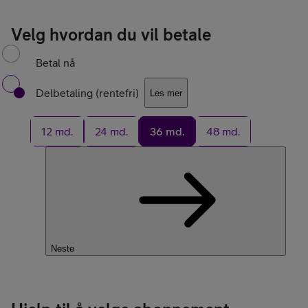
Velg hvordan du vil betale
Betal nå
Delbetaling (rentefri)
Les mer
12 md.
24 md.
36 md.
48 md.
Neste