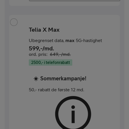
Telia X Max
Ubegrenset data,
max
5G-hastighet
599
,-/md.
ord. pris:
649
,-/md.
2500,- i telefonrabatt
☀️
Sommerkampanje!
50,- rabatt de første 12 md.