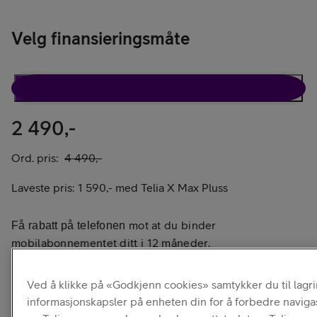
Velg finansieringsmåte
Rabattavtale
Kun telefon
2 490,-
Ord. pris:
4 490,-
Laveste pris:
1 590,-
med
Telia X Max Pluss
mot at du binder
Få rabatt på telefonen
mobilabonnementet ditt i 12 måneder.
Les mer om Rabattavtale
Ved å klikke på «Godkjenn cookies» samtykker du til lagr
informasjonskapsler på enheten din for å forbedre naviga