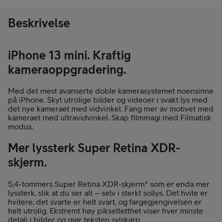
Beskrivelse
iPhone 13 mini. Kraftig
kameraoppgradering.
Med det mest avanserte doble kamerasystemet noensinne
på iPhone. Skyt utrolige bilder og videoer i svakt lys med
det nye kameraet med vidvinkel. Fang mer av motivet med
kameraet med ultravidvinkel. Skap filmmagi med Filmatisk
modus.
Mer lyssterk Super Retina XDR-
skjerm.
5,4-tommers Super Retina XDR-skjerm* som er enda mer
lyssterk, slik at du ser alt – selv i sterkt sollys. Det hvite er
hvitere, det svarte er helt svart, og fargegjengivelsen er
helt utrolig. Ekstremt høy pikseltetthet viser hver minste
detalj i bilder og gjør teksten sylskarp.