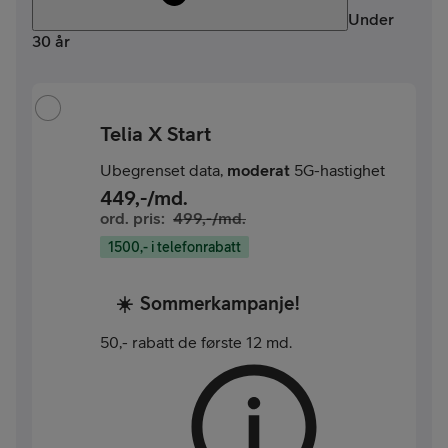
Under
30 år
Telia X Start
Ubegrenset data,
moderat
5G-hastighet
449
,-/md.
ord. pris:
499
,-/md.
1500,- i telefonrabatt
☀️
Sommerkampanje!
50,- rabatt de første 12 md.