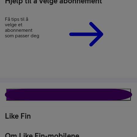
Hjelp til å velge abonnement
Få tips til å
velge et
abonnement
som passer deg
Like Fin
Beskrivelse
Spesifikasjoner
Like Fin
Om Like Fin-mobilene