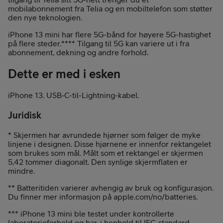
mobilabonnement fra Telia og en mobiltelefon som støtter
den nye teknologien.
iPhone 13 mini har flere 5G-bånd for høyere 5G-hastighet
på flere steder.**** Tilgang til 5G kan variere ut i fra
abonnement, dekning og andre forhold.
Dette er med i esken
iPhone 13. USB‑C-til-Lightning-kabel.
Juridisk
* Skjermen har avrundede hjørner som følger de myke
linjene i designen. Disse hjørnene er innenfor rektangelet
som brukes som mål. Målt som et rektangel er skjermen
5,42 tommer diagonalt. Den synlige skjermflaten er
mindre.
** Batteritiden varierer avhengig av bruk og konfigurasjon.
Du finner mer informasjon på apple.com/no/batteries.
*** iPhone 13 mini ble testet under kontrollerte
laboratorieforhold og har, i henhold til IEC-standard