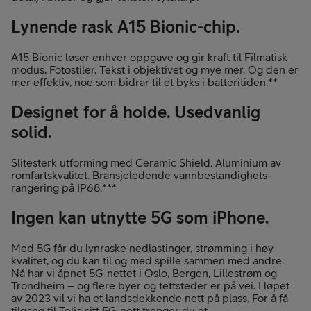
Lynende rask A15 Bionic-chip.
A15 Bionic løser enhver oppgave og gir kraft til Filmatisk
modus, Fotostiler, Tekst i objektivet og mye mer. Og den er
mer effektiv, noe som bidrar til et byks i batteritiden.**
Designet for å holde. Usedvanlig
solid.
Slitesterk utforming med Ceramic Shield. Aluminium av
romfartskvalitet. Bransjeledende vannbestandighets­
rangering på IP68.***
Ingen kan utnytte 5G som iPhone.
Med 5G får du lynraske nedlastinger, strømming i høy
kvalitet, og du kan til og med spille sammen med andre.
Nå har vi åpnet 5G-nettet i Oslo, Bergen, Lillestrøm og
Trondheim – og flere byer og tettsteder er på vei. I løpet
av 2023 vil vi ha et landsdekkende nett på plass. For å få
tilgang til Telia sitt 5G-nett trenger du et