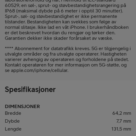
60529, en søl-, sprut- og støvbestandighetsrangering på
IP68 (maksimal dybde på 6 meter i opptil 30 minutter).
Sprut-, søl- og støvbestandighet er ikke permanente
tilstander. Bestandigheten kan svekkes som følge av
normal slitasje. Ikke lad en våt iPhone. I bruker­håndboken
er det beskrevet hvordan du rengjør og tørker den.
Garantien dekker ikke skader forårsaket av væske.
**** Abonnement for datatrafikk kreves. 5G er tilgjengelig i
utvalgte områder og fra utvalgte operatører. Hastigheten
varierer avhengig av operatøren og forholdene på stedet.
Kontakt operatøren for mer informasjon om 5G-støtte, og
se apple.com/iphone/cellular.
Spesifikasjoner
DIMENSJONER
Bredde
64,2 mm
Dybde
7,7 mm
Lengde
131,5 mm