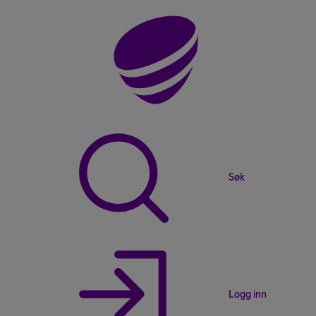
Søk
Logg inn