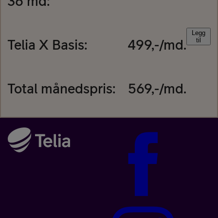
36
md:
Legg
Telia X Basis
:
499
,-/md.
til
Total månedspris:
569
,-/md.