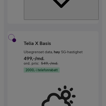
Telia X Basis
Ubegrenset data,
høy
5G-hastighet
499
,-/md.
ord. pris:
549
,-/md.
2000,- i telefonrabatt