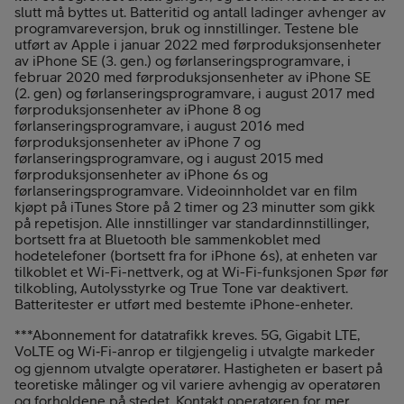
slutt må byttes ut. Batteritid og antall ladinger avhenger av
programvareversjon, bruk og innstillinger. Testene ble
utført av Apple i januar 2022 med førproduksjonsenheter
av iPhone SE (3. gen.) og førlanseringsprogramvare, i
februar 2020 med førproduksjonsenheter av iPhone SE
(2. gen) og førlanseringsprogramvare, i august 2017 med
førproduksjonsenheter av iPhone 8 og
førlanseringsprogramvare, i august 2016 med
førproduksjonsenheter av iPhone 7 og
førlanseringsprogramvare, og i august 2015 med
førproduksjonsenheter av iPhone 6s og
førlanseringsprogramvare. Videoinnholdet var en film
kjøpt på iTunes Store på 2 timer og 23 minutter som gikk
på repetisjon. Alle innstillinger var standardinnstillinger,
bortsett fra at Bluetooth ble sammenkoblet med
hodetelefoner (bortsett fra for iPhone 6s), at enheten var
tilkoblet et Wi-Fi-nettverk, og at Wi-Fi-funksjonen Spør før
tilkobling, Autolysstyrke og True Tone var deaktivert.
Batteritester er utført med bestemte iPhone-enheter.
***Abonnement for datatrafikk kreves. 5G, Gigabit LTE,
VoLTE og Wi‑Fi-anrop er tilgjengelig i utvalgte markeder
og gjennom utvalgte operatører. Hastigheten er basert på
teoretiske målinger og vil variere avhengig av operatøren
og forholdene på stedet. Kontakt operatøren for mer