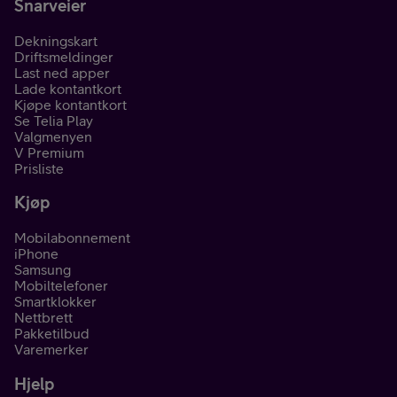
Snarveier
Dekningskart
Driftsmeldinger
Last ned apper
Lade kontantkort
Kjøpe kontantkort
Se Telia Play
Valgmenyen
V Premium
Prisliste
Kjøp
Mobilabonnement
iPhone
Samsung
Mobiltelefoner
Smartklokker
Nettbrett
Pakketilbud
Varemerker
Hjelp