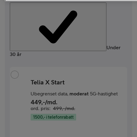
Under
30 år
Telia X Start
Ubegrenset data,
moderat
5G-hastighet
449
,-/md.
ord. pris:
499
,-/md.
1500,- i telefonrabatt