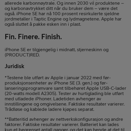
allerede karbonnøytrale. Og innen 2030 vil produktene –
og karbon­avtrykket ditt når du bruker dem – være det
også. iPhone SE har nå 100 prosent resirkulerte sjeldne
jordmetaller i Taptic Engine og lydmagnetene. Apple har
også sluttet å pakke esken inn i plast.
Fin. Finere. Finish.
iPhone SE er tilgjengelig i midnatt, stjerneskinn og
(PRODUCT)RED.
Juridisk
*Testene ble utført av Apple i januar 2022 med før­
produksjons­enheter av iPhone SE (3. gen.) og før­
lanserings­programvare samt tilbehøret Apple USB-C-lader
(20-watts modell A2305). Tester av hurtiglading ble utført
med utladede iPhoner. Ladetiden avhenger av
innstillingene og omgivelsene. Faktiske resultater varierer.
Trådløse og kablede ladere kjøpes separat.
**Batteritid avhenger av nettverks­­­konfigurasjon og andre
faktorer. Faktiske resultater varierer. Batteriet kan lades
kun et begrenset antall ganger, og det kan hende at det til