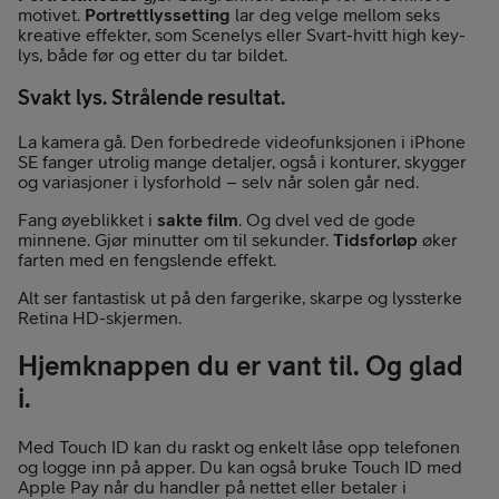
motivet.
Portrettlyssetting
lar deg velge mellom seks
kreative effekter, som Scenelys eller Svart-hvitt high key-
lys, både før og etter du tar bildet.
Svakt lys. Strålende resultat.
La kamera gå. Den forbedrede videofunksjonen i iPhone
SE fanger utrolig mange detaljer, også i konturer, skygger
og variasjoner i lysforhold – selv når solen går ned.
Fang øyeblikket i
sakte film
. Og dvel ved de gode
minnene. Gjør minutter om til sekunder.
Tidsforløp
øker
farten med en fengslende effekt.
Alt ser fantastisk ut på den fargerike, skarpe og lyssterke
Retina HD-skjermen.
Hjem­knappen du er vant til. Og glad
i.
Med Touch ID kan du raskt og enkelt låse opp telefonen
og logge inn på apper. Du kan også bruke Touch ID med
Apple Pay når du handler på nettet eller betaler i