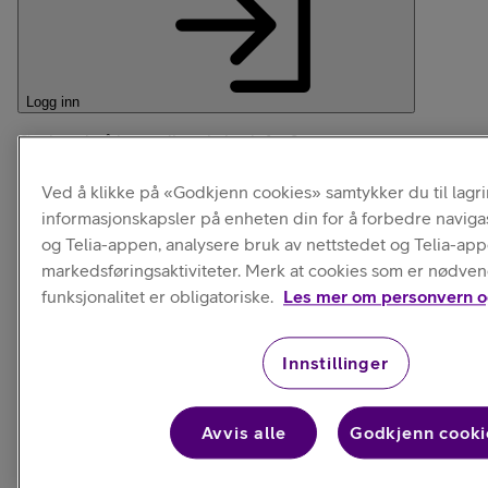
Logg inn
Ønsker du å bytte din svitsj-telefon?
Velg avtale på Min Side
Ved å klikke på «Godkjenn cookies» samtykker du til lagr
informasjonskapsler på enheten din for å forbedre naviga
og Telia-appen, analysere bruk av nettstedet og Telia-ap
markedsføringsaktiviteter. Merk at cookies som er nødven
funksjonalitet er obligatoriske.
Les mer om personvern o
Innstillinger
Velg mobilabonnement
Avvis alle
Godkjenn cooki
Valg av abonnement påvirker rabatten