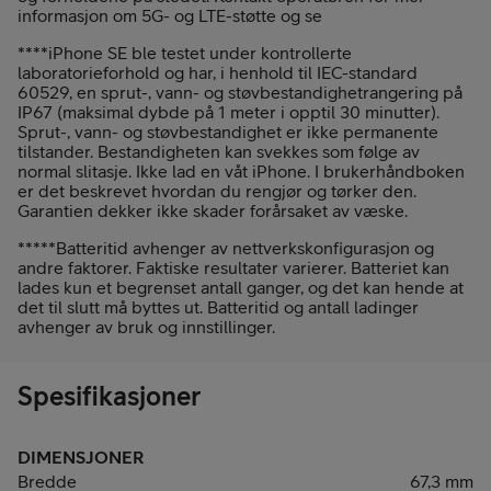
informasjon om 5G- og LTE-støtte og se
****iPhone SE ble testet under kontrollerte
laboratorieforhold og har, i henhold til IEC-standard
60529, en sprut-, vann- og støvbestandighet­rangering på
IP67 (maksimal dybde på 1 meter i opptil 30 minutter).
Sprut-, vann- og støvbestandighet er ikke permanente
tilstander. Bestandigheten kan svekkes som følge av
normal slitasje. Ikke lad en våt iPhone. I bruker­håndboken
er det beskrevet hvordan du rengjør og tørker den.
Garantien dekker ikke skader forårsaket av væske.
*****Batteritid avhenger av nettverks­­­konfigurasjon og
andre faktorer. Faktiske resultater varierer. Batteriet kan
lades kun et begrenset antall ganger, og det kan hende at
det til slutt må byttes ut. Batteritid og antall ladinger
avhenger av bruk og innstillinger.
Spesifikasjoner
DIMENSJONER
Bredde
67,3 mm