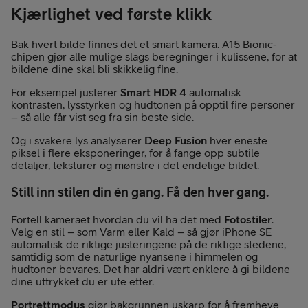
Kjærlighet ved første klikk
Bak hvert bilde finnes det et smart kamera. A15 Bionic-
chipen gjør alle mulige slags beregninger i kulissene, for at
bildene dine skal bli skikkelig fine.
For eksempel justerer
Smart HDR 4
automatisk
kontrasten, lysstyrken og hudtonen på opptil fire personer
– så alle får vist seg fra sin beste side.
Og i svakere lys analyserer
Deep Fusion
hver eneste
piksel i flere eksponeringer, for å fange opp subtile
detaljer, teksturer og mønstre i det endelige bildet.
Still inn stilen din én gang. Få den hver gang.
Fortell kameraet hvordan du vil ha det med
Fotostiler
.
Velg en stil – som Varm eller Kald – så gjør iPhone SE
automatisk de riktige justeringene på de riktige stedene,
samtidig som de naturlige nyansene i himmelen og
hudtoner bevares. Det har aldri vært enklere å gi bildene
dine uttrykket du er ute etter.
Portrettmodus
gjør bakgrunnen uskarp for å fremheve