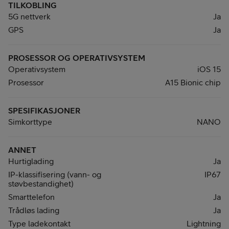
TILKOBLING
5G nettverk
Ja
GPS
Ja
PROSESSOR OG OPERATIVSYSTEM
Operativsystem
iOS 15
Prosessor
A15 Bionic chip
SPESIFIKASJONER
Simkorttype
NANO
ANNET
Hurtiglading
Ja
IP-klassifisering (vann- og
IP67
støvbestandighet)
Smarttelefon
Ja
Trådløs lading
Ja
Type ladekontakt
Lightning