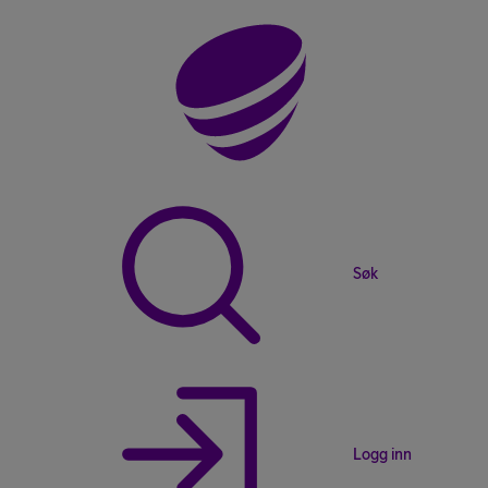
Søk
Logg inn