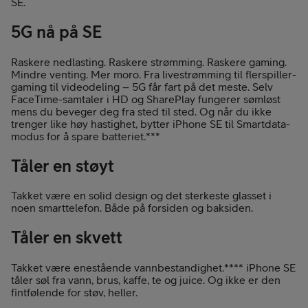
SE.
5G nå på SE
Raskere nedlasting. Raskere strømming. Raskere gaming.
Mindre venting. Mer moro. Fra livestrømming til flerspiller-
gaming til videodeling – 5G får fart på det meste. Selv
FaceTime-samtaler i HD og SharePlay fungerer sømløst
mens du beveger deg fra sted til sted. Og når du ikke
trenger like høy hastighet, bytter iPhone SE til Smartdata-
modus for å spare batteriet.***
Tåler en støyt
Takket være en solid design og det sterkeste glasset i
noen smarttelefon. Både på forsiden og baksiden.
Tåler en skvett
Takket være enestående vannbestandighet.**** iPhone SE
tåler søl fra vann, brus, kaffe, te og juice. Og ikke er den
fintfølende for støv, heller.