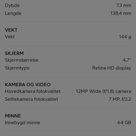
Dybde
7,3 mm
Lengde
138,4 mm
VEKT
Vekt
144 g
SKJERM
Skjermstørrelse
4,7"
Skjermtype
Retina HD display
KAMERA OG VIDEO
Hovedkamera fotokvalitet
12MP Wide (f/1.8) camera
Selfiekamera fotokvalitet
7 MP, f/2.2
MINNE
Innebygd minne
64 GB