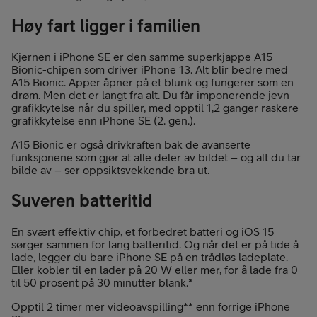
Høy fart ligger i familien
Kjernen i iPhone SE er den samme superkjappe A15
Bionic-chipen som driver iPhone 13. Alt blir bedre med
A15 Bionic. Apper åpner på et blunk og fungerer som en
drøm. Men det er langt fra alt. Du får imponerende jevn
grafikkytelse når du spiller, med opptil 1,2 ganger raskere
grafikkytelse enn iPhone SE (2. gen.).
A15 Bionic er også drivkraften bak de avanserte
funksjonene som gjør at alle deler av bildet – og alt du tar
bilde av – ser oppsikts­vekkende bra ut.
Suveren batteritid
En svært effektiv chip, et forbedret batteri og iOS 15
sørger sammen for lang batteritid. Og når det er på tide å
lade, legger du bare iPhone SE på en trådløs ladeplate.
Eller kobler til en lader på 20 W eller mer, for å lade fra 0
til 50 prosent på 30 minutter blank.*
Opptil 2 timer mer video­avspilling** enn forrige iPhone