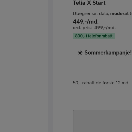
Telia X Start
Ubegrenset data,
moderat
5
449
,-/md.
ord. pris:
499
,-/md.
800,- i telefonrabatt
☀️
Sommerkampanje!
50,- rabatt de første 12 md.