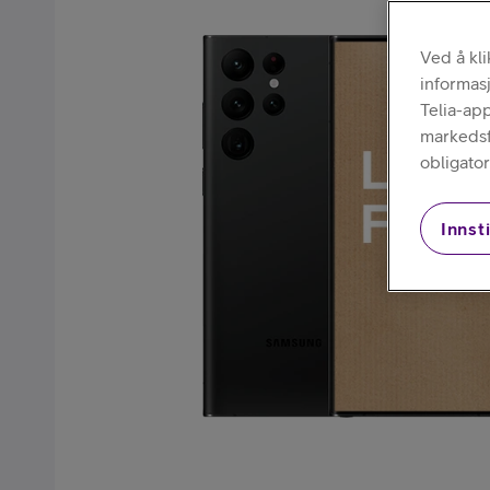
Kjøp mobiltelefon
Ved å kl
informas
Telia-ap
markedsfø
obligator
Innsti
Kjøp smartklokke
Kjøp nettbrett