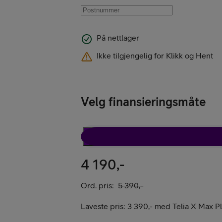
Kampanjer
På nettlager
Ikke tilgjengelig for Klikk og Hent
Velg finansieringsmåte
Mobil med abon
Rabattavtale
4 190,-
Ord. pris:
5 390,-
Mobilforsikring
Laveste pris:
3 390,-
med
Telia X Max P