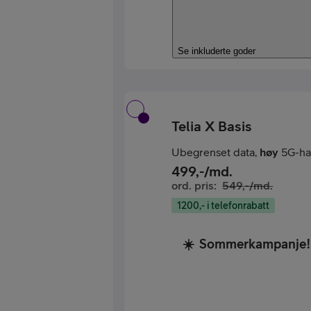
Se inkluderte goder
Telia X Basis
Ubegrenset data,
høy
5G-ha
499
,-/md.
ord. pris:
549
,-/md.
1200,- i telefonrabatt
☀️
Sommerkampanje!