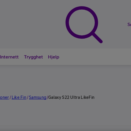
S
Internett
Trygghet
Hjelp
Nyttige sna
foner
Like Fin
Samsung
/
/
/
Galaxy S22 Ultra LikeFin