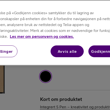
Like Fin
Kjøp iPhone
ikke på «Godkjenn cookies» samtykker du til lagring av
jonskapsler på enheten din for å forbedre navigasjonen på nett
Samsung
pen, analysere bruk av nettstedet og Telia-appen og
Galaxy S22 Ultr
ringsaktiviteter. Merk at cookies som er nødvendige for funksjo
iske.
Les mer om personvern og cookies.
Svart, 256 GB
llinger
Avvis alle
Godkjenn
Kjøp AirPods
Velg farge
:
Svart
Kjøp Samsung G
Kort om produktet
Integrert S Pen – kreativitet og produktiv