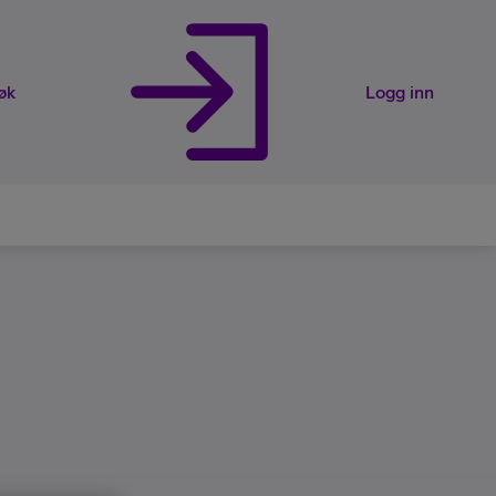
øk
Logg inn
rveier