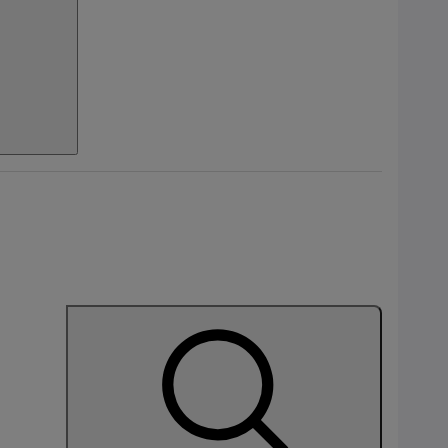
l
bil