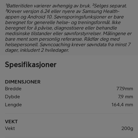
¹Batteritiden varierer avhengig av bruk. ²Selges separat.
³Krever versjon 6.24 eller nyere av Samsung Health-
appen og Android 10. Søvnsporingsfunksjoner er bare
beregnet for generelle helse- og treningsformål. Ikke
beregnet for å påvise, diagnostisere eller behandle
medisinske tilstander eller søvnforstyrrelser. Målingene er
bare ment som personlig referanse. Rådfør deg med
helsepersonell. Søvncoaching krever søvndata fra minst 7
dager, inkludert 2 hviledager.
Spesifikasjoner
DIMENSJONER
Bredde
77,9mm
Dybde
7,9 mm
Lengde
164,4 mm
VEKT
Vekt
200g