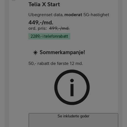
Telia X Start
Ubegrenset data,
moderat
5G-hastighet
449
,-/md.
ord. pris:
499
,-/md.
2289,- i telefonrabatt
☀️
Sommerkampanje!
50,- rabatt de første 12 md.
Se inkluderte goder