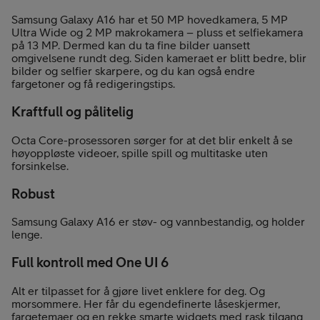
Samsung Galaxy A16 har et 50 MP hovedkamera, 5 MP
Ultra Wide og 2 MP makrokamera – pluss et selfiekamera
på 13 MP. Dermed kan du ta fine bilder uansett
omgivelsene rundt deg. Siden kameraet er blitt bedre, blir
bilder og selfier skarpere, og du kan også endre
fargetoner og få redigeringstips.
Kraftfull og pålitelig
Octa Core-prosessoren sørger for at det blir enkelt å se
høyoppløste videoer, spille spill og multitaske uten
forsinkelse.
Robust
Samsung Galaxy A16 er støv- og vannbestandig, og holder
lenge.
Full kontroll med One UI 6
Alt er tilpasset for å gjøre livet enklere for deg. Og
morsommere. Her får du egendefinerte låseskjermer,
fargetemaer og en rekke smarte widgets med rask tilgang