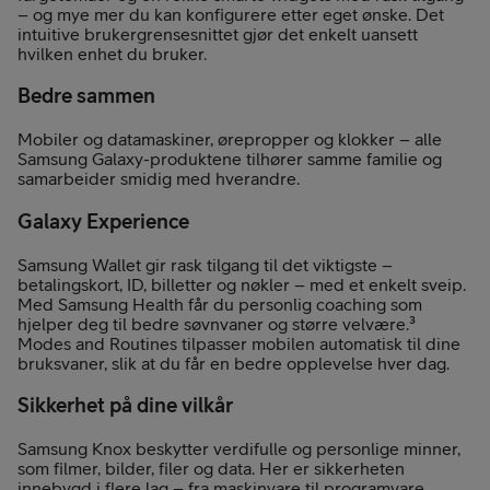
– og mye mer du kan konfigurere etter eget ønske. Det
intuitive brukergrensesnittet gjør det enkelt uansett
hvilken enhet du bruker.
Bedre sammen
Mobiler og datamaskiner, ørepropper og klokker – alle
Samsung Galaxy-produktene tilhører samme familie og
samarbeider smidig med hverandre.
Galaxy Experience
Samsung Wallet gir rask tilgang til det viktigste –
betalingskort, ID, billetter og nøkler – med et enkelt sveip.
Med Samsung Health får du personlig coaching som
hjelper deg til bedre søvnvaner og større velvære.³
Modes and Routines tilpasser mobilen automatisk til dine
bruksvaner, slik at du får en bedre opplevelse hver dag.
Sikkerhet på dine vilkår
Samsung Knox beskytter verdifulle og personlige minner,
som filmer, bilder, filer og data. Her er sikkerheten
innebygd i flere lag – fra maskinvare til programvare.