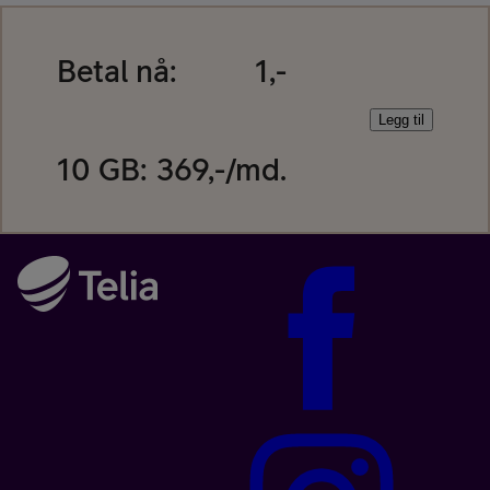
Betal nå:
1,-
Legg til
10 GB
:
369
,-/md.