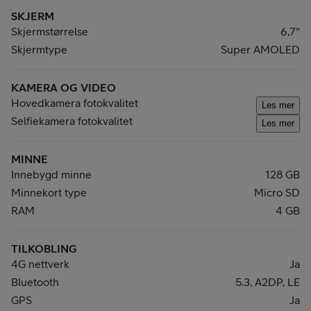
SKJERM
Skjermstørrelse
6,7"
Skjermtype
Super AMOLED
KAMERA OG VIDEO
Hovedkamera fotokvalitet
Les mer
Selfiekamera fotokvalitet
Les mer
MINNE
Innebygd minne
128 GB
Minnekort type
Micro SD
RAM
4 GB
TILKOBLING
4G nettverk
Ja
Bluetooth
5.3, A2DP, LE
GPS
Ja