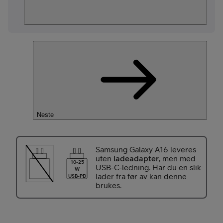
Neste
Samsung Galaxy A16 leveres
uten
ladeadapter
, men med
10-25
USB-C-ledning. Har du en slik
W
lader fra før av kan denne
USB-PD
brukes.