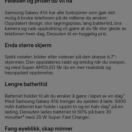
Følelsen og prisen du vil ha
Samsung Galaxy A16 har alle funksjoner som gjør det
mulig å bruke telefonen på de måtene du ønsker.
Oppdatert design, stor lagringsplass, lang batteritid, bra
kamera og rask oppkobling vil gjøre at du får stor glede av
telefonen hver dag. Dessuten til en hyggelig pris.
Enda større skjerm
Sjekk notater, bilder eller videoer på den skarpe 6,7"-
skjermen. Den oppdateres raskt og smidig når du sveiper,
og med Super AMOLED får du en mer realistisk og
høyoppløst opplevelse.
Lengre batteritid
Batteriet holder til alt du ønsker å gjøre i løpet av en dag.¹
Med Samsung Galaxy A16 trenger du sjelden å lade. 5000
mAh-batteriet kan holde i opptil to og en halv dag¹ på en
lading. Dessuten lades batteriet til 50% på bare 30
minutter² med 25 W Super Fast Charger.
Fang øyeblikk, skap minner