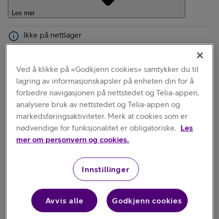
Les mer
Ikke på nettlager
Klikk og Hent er tilgjengelig
i 8 butikker
Ved å klikke på «Godkjenn cookies» samtykker du til
lagring av informasjonskapsler på enheten din for å
Velg finansieringsmåte
forbedre navigasjonen på nettstedet og Telia-appen,
analysere bruk av nettstedet og Telia-appen og
markedsføringsaktiviteter. Merk at cookies som er
nødvendige for funksjonalitet er obligatoriske.
Les
Rabattavtale
Kun telefon
mer om personvern og cookies.
1,-
Innstillinger
Ord. pris:
2 290,-
Avvis alle
Godkjenn cookies
mot at du binder
Få rabatt på telefonen
mobilabonnementet ditt i 12 måneder.