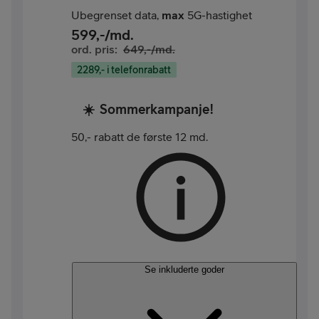
Ubegrenset data,
max
5G-hastighet
599
,-/md.
ord. pris:
649
,-/md.
2289,- i telefonrabatt
☀️
Sommerkampanje!
50,- rabatt de første 12 md.
Se inkluderte goder