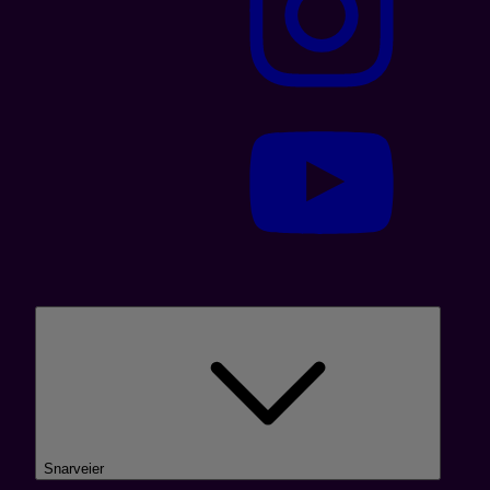
Snarveier