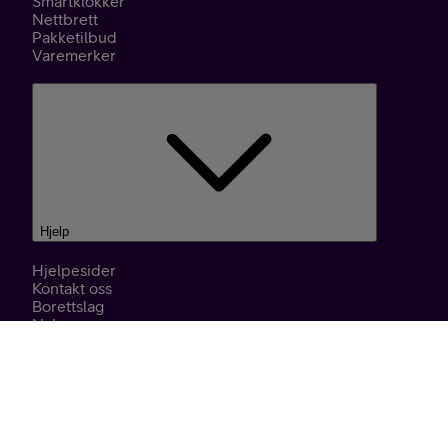
Smartklokker
Nettbrett
Pakketilbud
Varemerker
Hjelp
Hjelpesider
Kontakt oss
Borettslag
Nybygg
Finn butikk
Internett Speedtest