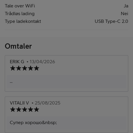
Tale over WiFi
Ja
Trådløs lading
Nei
Type ladekontakt
USB Type-C 2.0
Omtaler
ERIK G
• 13/04/2026
...
VITALII V
• 25/08/2025
Супер хорошо&nbsp;