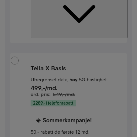
Telia X Basis
Ubegrenset data,
høy
5G-hastighet
499
,-/md.
ord. pris:
549
,-/md.
2289,- i telefonrabatt
☀️
Sommerkampanje!
50,- rabatt de første 12 md.