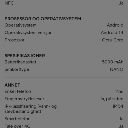
NFC
Ja
PROSESSOR OG OPERATIVSYSTEM
Operativsystem
Android
Operativsystem versjon
Android 14
Prosessor
Octa-Core
SPESIFIKASJONER
Batterikapasitet
5000 mAh
Simkorttype
NANO
ANNET
Enkel telefon
Nei
Fingeravtrykksleser
Ja, på siden
IP-klassifisering (vann- og
IP 54
støvbestandighet)
Smarttelefon
Ja
Tale over 4G
Ja