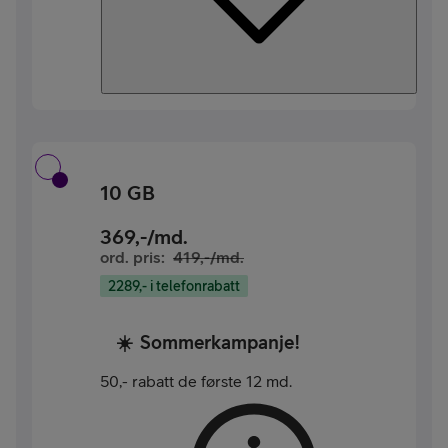
10 GB
369
,-/md.
ord. pris:
419
,-/md.
2289,- i telefonrabatt
☀️
Sommerkampanje!
50,- rabatt de første 12 md.