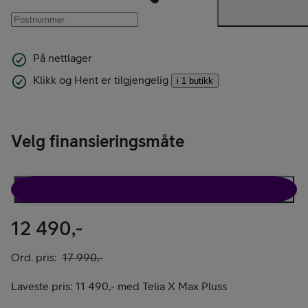
På nettlager
Klikk og Hent er tilgjengelig
i 1 butikk
Velg finansieringsmåte
Rabattavtale
Kun telefon
12 490,-
Ord. pris:
17 990,-
Laveste pris:
11 490,-
med
Telia X Max Pluss