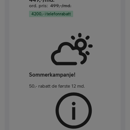
ord. pris:
499
,-/md.
4200,- i telefonrabatt
Sommerkampanje!
50,- rabatt de første 12 md.