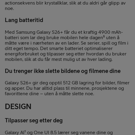
actionsekvens blir krystallklar, slik at du aldri går glipp av
noe.
Lang batteritid
Med Samsung Galaxy S26+ får du et kraftig 4900 mAh-
batteri som lar deg bruke mobilen hele dagen⁵ uten å
måtte være i nærheten av en lader. Se serier, spill og film i
ditt eget tempo. Det smarte batteriet optimaliserer
energiforbruket og tilpasser seg etter hvordan du bruker
mobilen, slik at du får mest mulig ut av hver lading.
Du trenger ikke slette bildene og filmene dine
Galaxy S26+ gir deg opptil 512 GB lagring for bilder, filmer
og apper. Du har alltid plass til minnene, prosjektene og
favorittene dine – uten å måtte slette noe.
DESIGN
Tilpasser seg etter deg
Galaxy AI¹ og One UI 8.5 lærer seg vanene dine og