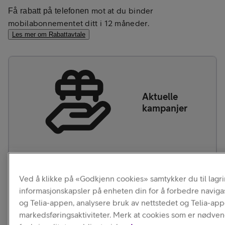
mot at du binder
Få rabatt på telefonen
mobilabonnementet ditt i 12 måneder.
Les mer om Rabattavtale
Aktuelle
kampanjer
Galaxy Buds4 Pro
på kjøpet
Ved å klikke på «Godkjenn cookies» samtykker du til lagr
informasjonskapsler på enheten din for å forbedre naviga
og Telia-appen, analysere bruk av nettstedet og Telia-ap
markedsføringsaktiviteter. Merk at cookies som er nødven