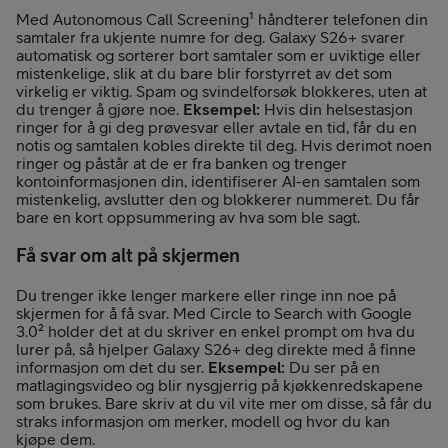
Med Autonomous Call Screening¹ håndterer telefonen din
samtaler fra ukjente numre for deg. Galaxy S26+ svarer
automatisk og sorterer bort samtaler som er uviktige eller
mistenkelige, slik at du bare blir forstyrret av det som
virkelig er viktig. Spam og svindelforsøk blokkeres, uten at
du trenger å gjøre noe.
Eksempel:
Hvis din helsestasjon
ringer for å gi deg prøvesvar eller avtale en tid, får du en
notis og samtalen kobles direkte til deg. Hvis derimot noen
ringer og påstår at de er fra banken og trenger
kontoinformasjonen din, identifiserer AI-en samtalen som
mistenkelig, avslutter den og blokkerer nummeret. Du får
bare en kort oppsummering av hva som ble sagt.
Få svar om alt på skjermen
Du trenger ikke lenger markere eller ringe inn noe på
skjermen for å få svar. Med Circle to Search with Google
3.0² holder det at du skriver en enkel prompt om hva du
lurer på, så hjelper Galaxy S26+ deg direkte med å finne
informasjon om det du ser.
Eksempel:
Du ser på en
matlagingsvideo og blir nysgjerrig på kjøkkenredskapene
som brukes. Bare skriv at du vil vite mer om disse, så får du
straks informasjon om merker, modell og hvor du kan
kjøpe dem.