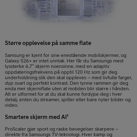
Større opplevelse på samme flate
Samsung er kjent for sine enestående mobilskjermer, og
Galaxy S26+ er intet unntak. Her får du Samsungs mest
lyssterke 6,7″ skjerm noensinne, med en adaptiv
oppdateringsfrekvens på opptil 120 Hz som gir deg
underholdning slik den skal oppleves – med livfulle farger,
dyp svart og perfekt kontrast. Den tynne rammen gir deg
enda mer skjermflate uten at mobilen blir større i hånden.
Alt er utformet for at du skal kunne fordype deg i hver
detalj, enten du streamer, spiller eller bare nyter bilder og
video.
Smartere skjerm med AI¹
ProScaler gjør sport og raske bevegelser skarpere –
direkte fra Samsungs TV-teknologi. Hver kamp og