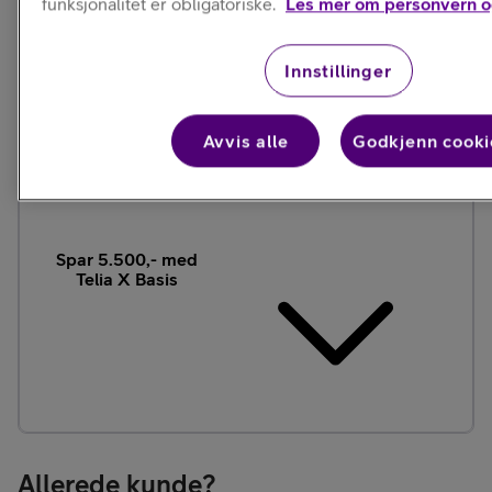
funksjonalitet er obligatoriske.
Les mer om personvern o
1000,- ekstra i
Innstillinger
mobilpant
Avvis alle
Godkjenn cooki
Spar 5.500,- med
Telia X Basis
Allerede kunde?