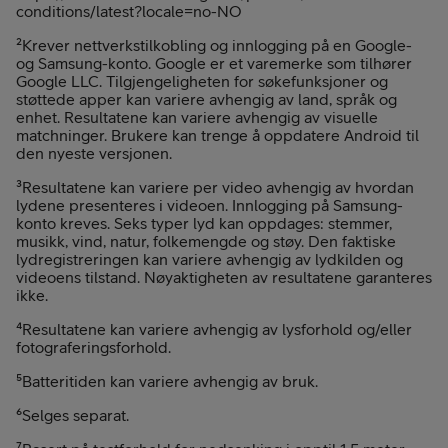
conditions/latest?locale=no-NO
²Krever nettverkstilkobling og innlogging på en Google-
og Samsung-konto. Google er et varemerke som tilhører
Google LLC. Tilgjengeligheten for søkefunksjoner og
støttede apper kan variere avhengig av land, språk og
enhet. Resultatene kan variere avhengig av visuelle
matchninger. Brukere kan trenge å oppdatere Android til
den nyeste versjonen.
³Resultatene kan variere per video avhengig av hvordan
lydene presenteres i videoen. Innlogging på Samsung-
konto kreves. Seks typer lyd kan oppdages: stemmer,
musikk, vind, natur, folkemengde og støy. Den faktiske
lydregistreringen kan variere avhengig av lydkilden og
videoens tilstand. Nøyaktigheten av resultatene garanteres
ikke.
⁴Resultatene kan variere avhengig av lysforhold og/eller
fotograferingsforhold.
⁵Batteritiden kan variere avhengig av bruk.
⁶Selges separat.