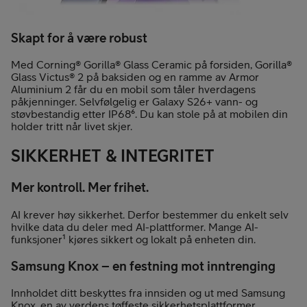
Skapt for å være robust
Med Corning® Gorilla® Glass Ceramic på forsiden, Gorilla®
Glass Victus® 2 på baksiden og en ramme av Armor
Aluminium 2 får du en mobil som tåler hverdagens
påkjenninger. Selvfølgelig er Galaxy S26+ vann- og
støvbestandig etter IP68⁶. Du kan stole på at mobilen din
holder tritt når livet skjer.
SIKKERHET & INTEGRITET
Mer kontroll. Mer frihet.
AI krever høy sikkerhet. Derfor bestemmer du enkelt selv
hvilke data du deler med AI-plattformer. Mange AI-
funksjoner¹ kjøres sikkert og lokalt på enheten din.
Samsung Knox – en festning mot inntrenging
Innholdet ditt beskyttes fra innsiden og ut med Samsung
Knox, en av verdens tøffeste sikkerhetsplattformer.