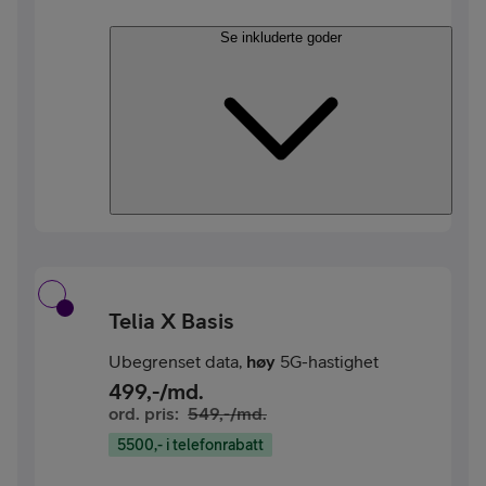
Se inkluderte goder
Telia X Basis
Ubegrenset data,
høy
5G-hastighet
499
,-/md.
ord. pris:
549
,-/md.
5500,- i telefonrabatt