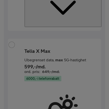
Telia X Max
Ubegrenset data,
max
5G-hastighet
599
,-/md.
ord. pris:
649
,-/md.
6000,- i telefonrabatt