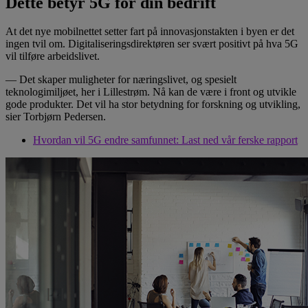
Dette betyr 5G for din bedrift
At det nye mobilnettet setter fart på innovasjonstakten i byen er det
ingen tvil om. Digitaliseringsdirektøren ser svært positivt på hva 5G
vil tilføre arbeidslivet.
— Det skaper muligheter for næringslivet, og spesielt
teknologimiljøet, her i Lillestrøm. Nå kan de være i front og utvikle
gode produkter. Det vil ha stor betydning for forskning og utvikling,
sier Torbjørn Pedersen.
Hvordan vil 5G endre samfunnet: Last ned vår ferske rapport