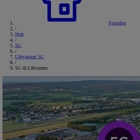
Forsiden
/
Nett
/
5G
/
Utbygging 5G
/
5G til Lillestrøm