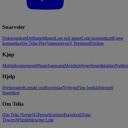
Snarveier
Dekningskart
Driftsmeldinger
Last ned apper
Lade kontantkort
Kjøpe
kontantkort
Se Telia Play
Valgmenyen
V Premium
Prisliste
Kjøp
Mobilabonnement
iPhone
Samsung
Mobiltelefoner
Smartklokker
Nettbre
Hjelp
Hjelpesider
Kontakt oss
Borettslag
Nybygg
Finn butikk
Internett
Speedtest
Om Telia
Om Telia Norge
5G
Presse
Karriere
Bærekraft
Telia
Towers
Whistleblowing Line