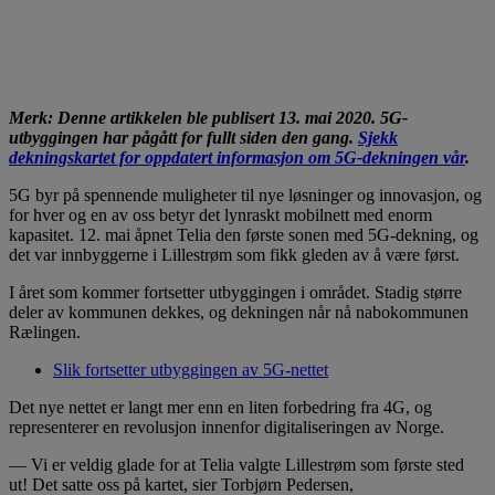
Merk: Denne artikkelen ble publisert 13. mai 2020. 5G-
utbyggingen har pågått for fullt siden den gang.
Sjekk
dekningskartet for oppdatert informasjon om 5G-dekningen vår
.
5G byr på spennende muligheter til nye løsninger og innovasjon, og
for hver og en av oss betyr det lynraskt mobilnett med enorm
kapasitet. 12. mai åpnet Telia den første sonen med 5G-dekning, og
det var innbyggerne i Lillestrøm som fikk gleden av å være først.
I året som kommer fortsetter utbyggingen i området. Stadig større
deler av kommunen dekkes, og dekningen når nå nabokommunen
Rælingen.
Slik fortsetter utbyggingen av 5G-nettet
Det nye nettet er langt mer enn en liten forbedring fra 4G, og
representerer en revolusjon innenfor digitaliseringen av Norge.
— Vi er veldig glade for at Telia valgte Lillestrøm som første sted
ut! Det satte oss på kartet, sier Torbjørn Pedersen,