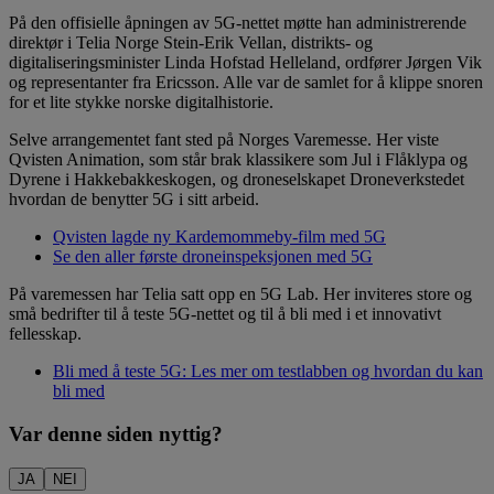
På den offisielle åpningen av 5G-nettet møtte han administrerende
direktør i Telia Norge Stein-Erik Vellan, distrikts- og
digitaliseringsminister Linda Hofstad Helleland, ordfører Jørgen Vik
og representanter fra Ericsson. Alle var de samlet for å klippe snoren
for et lite stykke norske digitalhistorie.
Selve arrangementet fant sted på Norges Varemesse. Her viste
Qvisten Animation, som står brak klassikere som Jul i Flåklypa og
Dyrene i Hakkebakkeskogen, og droneselskapet Droneverkstedet
hvordan de benytter 5G i sitt arbeid.
Qvisten lagde ny Kardemommeby-film med 5G
Se den aller første droneinspeksjonen med 5G
På varemessen har Telia satt opp en 5G Lab. Her inviteres store og
små bedrifter til å teste 5G-nettet og til å bli med i et innovativt
fellesskap.
Bli med å teste 5G: Les mer om testlabben og hvordan du kan
bli med
Var denne siden nyttig?
JA
NEI