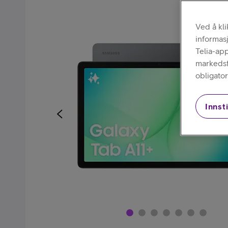
Kjøp mobiltelefon
Ved å kl
informas
Telia-ap
markedsfø
obligator
Innsti
Kjøp smartklokke
Kjøp nettbrett