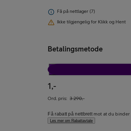
Få på nettlager (7)
Kampanjer
Ikke tilgjengelig for Klikk og Hent
Betalingsmetode
Mobil med abon
Rabattavtale
1,-
Ord. pris:
3 290,-
mot at du binder
Få rabatt på nettbrett
Mobilforsikring
Les mer om Rabattavtale