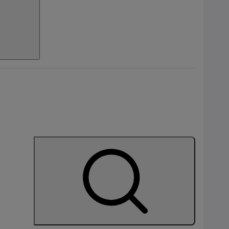
l
bil