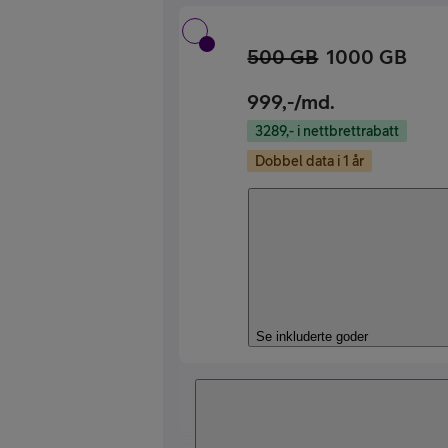
500 GB
1000 GB
999
,-/md.
3289,- i nettbrettrabatt
Dobbel data i 1 år
Se inkluderte goder