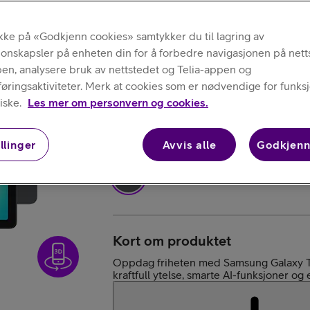
Samsung
Kjøp iPhone
Galaxy Tab A11
ikke på «Godkjenn cookies» samtykker du til lagring av
jonskapsler på enheten din for å forbedre navigasjonen på nett
Grå, 128 GB
pen, analysere bruk av nettstedet og Telia-appen og
ringsaktiviteter. Merk at cookies som er nødvendige for funksjo
iske.
Les mer om personvern og cookies.
Velg farge
:
Grå
llinger
Avvis alle
Godkjenn
Kjøp AirPods
Kort om produktet
Oppdag friheten med Samsung Galaxy Ta
kraftfull ytelse, smarte AI-funksjoner o
Kjøp Samsung G