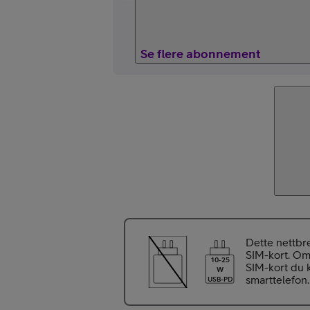
Se flere abonnement
Dette nettbre
SIM-kort. Om
10-25
SIM-kort du k
W
smarttelefon.
USB-PD