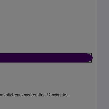
nement
Kun nettbrett
 mobilabonnementet ditt i 12 måneder.