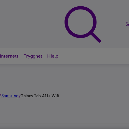
S
Internett
Trygghet
Hjelp
Nyttige sna
Samsung
/
/
Galaxy Tab A11+ Wifi