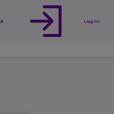
øk
Logg inn
rveier