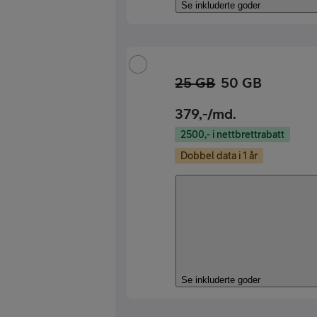
Se inkluderte goder
25 GB
50 GB
379
,-/md.
2500,- i nettbrettrabatt
Dobbel data i 1 år
Se inkluderte goder