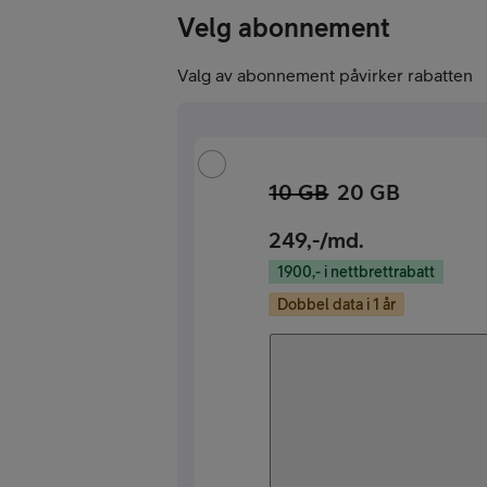
Velg abonnement
Valg av abonnement påvirker rabatten
10 GB
20 GB
249
,-/md.
1900,- i nettbrettrabatt
Dobbel data i 1 år