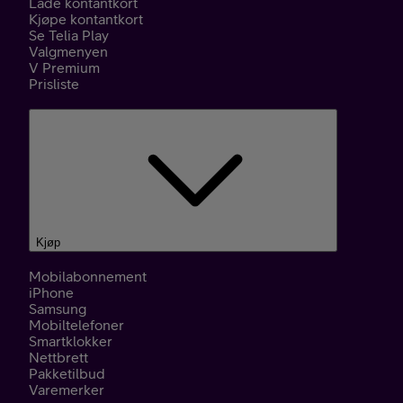
Lade kontantkort
Kjøpe kontantkort
Se Telia Play
Valgmenyen
V Premium
Prisliste
Kjøp
Mobilabonnement
iPhone
Samsung
Mobiltelefoner
Smartklokker
Nettbrett
Pakketilbud
Varemerker