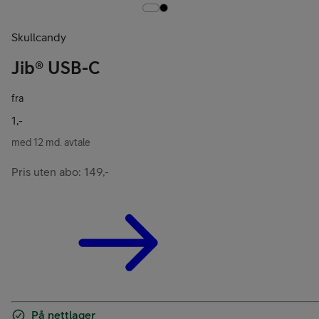
Skullcandy
Jib® USB-C
fra
1,-
med 12 md. avtale
Pris uten abo: 149,-
På nettlager