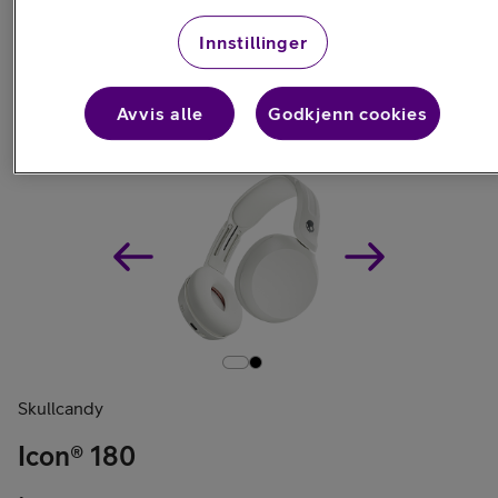
Innstillinger
Ladere og kabler
Lagring
Annet
Avvis alle
Godkjenn cookies
Skullcandy
Icon® 180