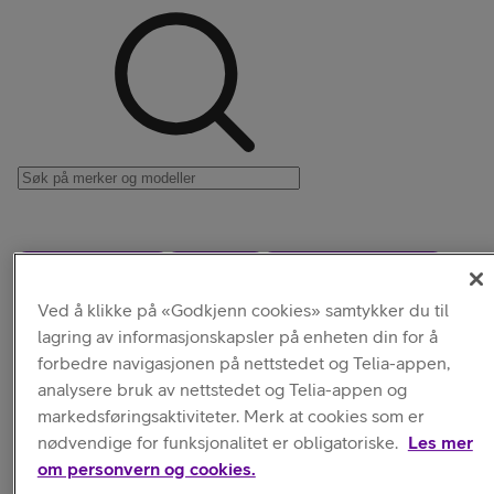
Alle kategorier
Deksler
Skjermbeskyttelse
Ved å klikke på «Godkjenn cookies» samtykker du til
Høyttalere
lagring av informasjonskapsler på enheten din for å
forbedre navigasjonen på nettstedet og Telia-appen,
analysere bruk av nettstedet og Telia-appen og
markedsføringsaktiviteter. Merk at cookies som er
Hodetelefoner
nødvendige for funksjonalitet er obligatoriske.
Les mer
om personvern og cookies.