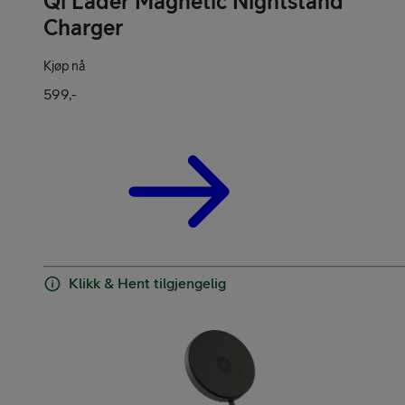
Qi Lader Magnetic Nightstand
Charger
Pakketilbud
Kjøp nå
599,-
Våre varemerker
Klikk & Hent tilgjengelig
Hjelp mobil