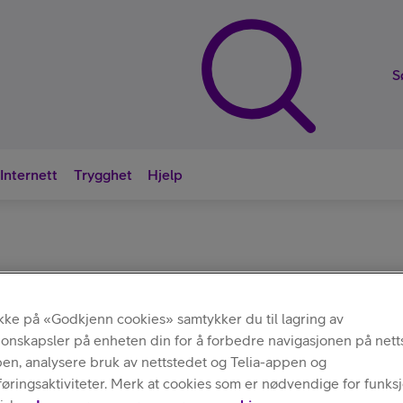
S
Internett
Trygghet
Hjelp
Nyttige sna
Ladere og kabler
ikke på «Godkjenn cookies» samtykker du til lagring av
jonskapsler på enheten din for å forbedre navigasjonen på nett
pen, analysere bruk av nettstedet og Telia-appen og
ringsaktiviteter. Merk at cookies som er nødvendige for funksjo