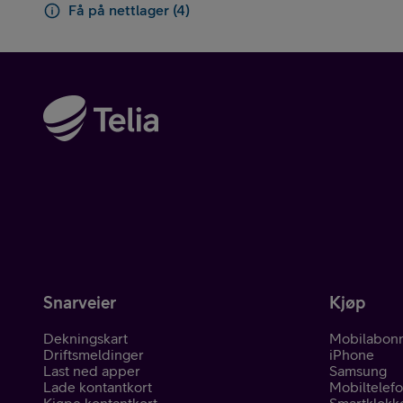
Få på nettlager (4)
Snarveier
Kjøp
Dekningskart
Mobilabon
Driftsmeldinger
iPhone
Last ned apper
Samsung
Lade kontantkort
Mobiltelef
Kjøpe kontantkort
Smartklokk