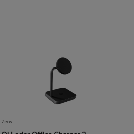
l
bil
Zens