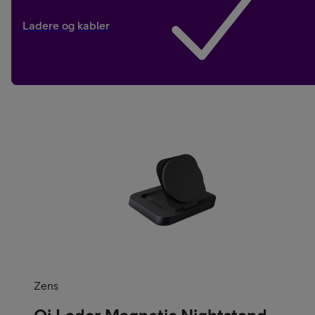
Ladere og kabler
Kjøp tilbehør
Kjøp mobilt bredbånd-ruter
Zens