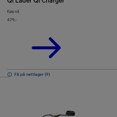
Qi Lader Qi Charger
Kampanjer
Kjøp nå
479,-
Mobil med abon
Få på nettlager (9)
Mobilforsikring