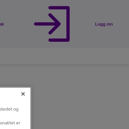
øk
Logg inn
rveier
stedet og
nalitet er