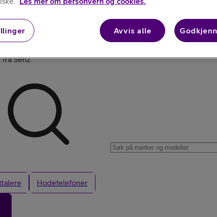
iske.
Les mer om personvern og cookies.
Kjøp iPhone
llinger
Avvis alle
Godkjenn
 fra Senz
Kjøp AirPods
talere
Hodetelefoner
Kjøp Samsung G