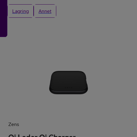
Lagring
Annet
Kjøp Google Pixe
Kjøp Like Fin mo
Zens