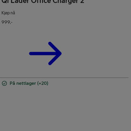
Qi Lader Office Charger 2
Kjøp nå
999,-
nement
På nettlager (+20)