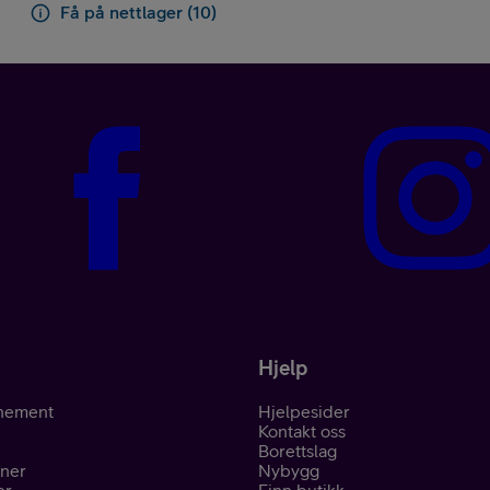
Få på nettlager (10)
Hjelp
nement
Hjelpesider
Kontakt oss
Borettslag
oner
Nybygg
er
Finn butikk