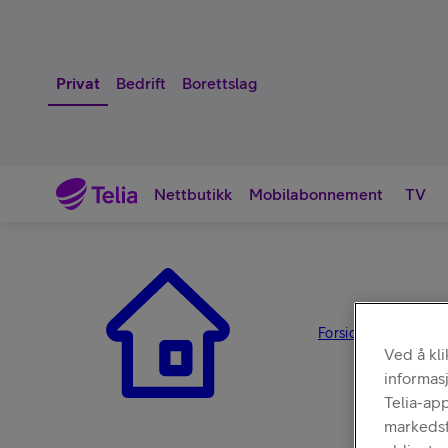
Privat
Bedrift
Borettslag
Nettbutikk
Mobilabonnement
TV
Nettbutikk
Forsiden
Tilbehør
/
/
Ved å kl
informas
Telia-ap
markedsfø