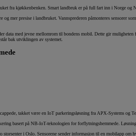
ket fra kjøkkenbenken. Smart landbruk er på full fart inn i Norge og 
 og mer presise i landbruket. Vannsprederen påmonteres sensorer som re
r data med jevne mellomrom til bondens mobil. Dette gir muligheten for
tår bak utviklingen av systemet.
mmede
ndicappede, takket være en IoT parkeringsløsning fra APX-Systems og Te
ering basert på NB-IoT-teknologien for forflytningshemmede. Løsningen 
 storsenter i Oslo. Sensorene sender informasjon til en mobilapp om hv