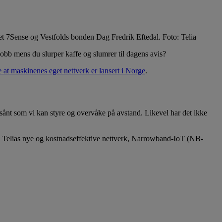
t 7Sense og Vestfolds bonden Dag Fredrik Eftedal. Foto: Telia
obb mens du slurper kaffe og slumrer til dagens avis?
e at maskinenes eget nettverk er lansert i Norge
.
ånt som vi kan styre og overvåke på avstand. Likevel har det ikke
folk. Telias nye og kostnadseffektive nettverk, Narrowband-IoT (NB-