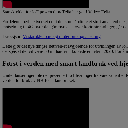
Startskuddet for IoT powered by Telia har gått! Video: Telia.
Fordelene med nettverket er at det kan håndtere et stort antall enheter
motsetning til 4G hvor det går mye data over korte strekninger, går det
Les også:
-
Vi står ikke bare og prater om digitalisering
Dette gjør det nye dingse-nettverket avgjørende for utviklingen av IoT
det spås at det vil være 50 milliarder tilkoblede enheter i 2020. For å
Først i verden med smart landbruk ved hj
Under lanseringen ble det presentert IoT-løsninger fra våre samarbeids
verden for bruk av NB-IoT i landbruket.