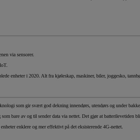
nen via sensorer.
IoT.
koblede enheter i 2020. Alt fra kjøleskap, maskiner, biler, joggesko, tan
nologi som gir svært god dekning innendørs, utendørs og under bakke
som bare av og til sender data via nettet. Det gjør at batterilevetiden bli
enheter enklere og mer effektivt på det eksisterende 4G-nettet.