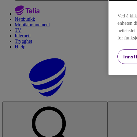
Ved å kli
Nettbutikk
enheten di
Mobilabonnement
TV
nettstede
Internett
for funksj
Trygghet
Hjelp
Innsti