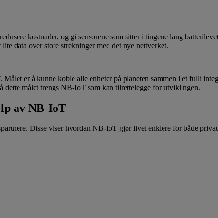
, redusere kostnader, og gi sensorene som sitter i tingene lang batterilev
 lite data over store strekninger med det nye nettverket.
. Målet er å kunne koble alle enheter på planeten sammen i et fullt inte
 nå dette målet trengs NB-IoT som kan tilrettelegge for utviklingen.
elp av NB-IoT
partnere. Disse viser hvordan NB-IoT gjør livet enklere for både privat