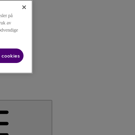
sler på
ruk av
nødvendige
 cookies