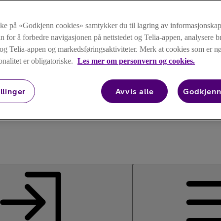
kke på «Godkjenn cookies» samtykker du til lagring av informasjonskap
n for å forbedre navigasjonen på nettstedet og Telia-appen, analysere b
t og Telia-appen og markedsføringsaktiviteter. Merk at cookies som er 
onalitet er obligatoriske.
Les mer om personvern og cookies.
llinger
Avvis alle
Godkjenn