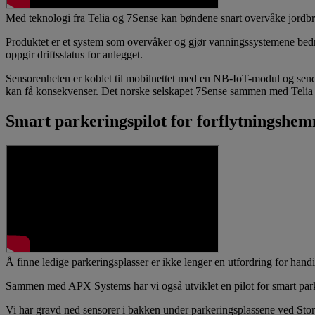
Med teknologi fra Telia og 7Sense kan bøndene snart overvåke jordbru
Produktet er et system som overvåker og gjør vanningssystemene bedre
oppgir driftsstatus for anlegget.
Sensorenheten er koblet til mobilnettet med en NB-IoT-modul og sende
kan få konsekvenser. Det norske selskapet 7Sense sammen med Telia s
Smart parkeringspilot for forflytningshe
Å finne ledige parkeringsplasser er ikke lenger en utfordring for ha
Sammen med APX Systems har vi også utviklet en pilot for smart park
Vi har gravd ned sensorer i bakken under parkeringsplassene ved Storo