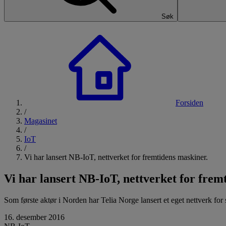
Søk
Forsiden
/
Magasinet
/
IoT
/
Vi har lansert NB-IoT, nettverket for fremtidens maskiner.
Vi har lansert NB-IoT, nettverket for frem
Som første aktør i Norden har Telia Norge lansert et eget nettverk fo
16. desember 2016