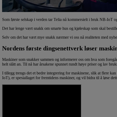
Som første selskap i verden tar Telia nå kommersielt i bruk NB-IoT 
Det har lenge vært snakk om smarte hus og kjøleskap som skal bestille
Selv om det har vært mye snakk nærmer vi oss nå realiteten med ny
Nordens første dingsenettverk løser maski
Maskiner som snakker sammen og informerer oss om hva som foregår er
helt slått an. Til nå har årsakene spunnet rundt høye priser og lav bruk
I tillegg trengs det et bedre integrering for maskinene, slik at flere 
IoT), er spesiallaget for fremtidens maskiner, og vil bidra til å løse det