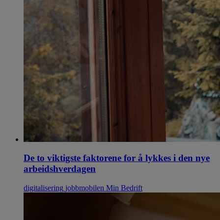
De to viktigste faktorene for å lykkes i den nye
arbeidshverdagen
digitalisering
jobbmobilen
Min Bedrift