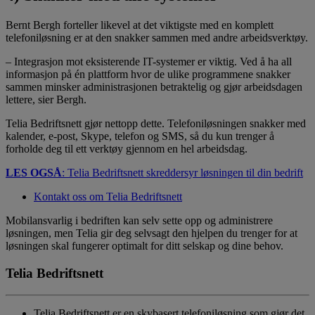
Bernt Bergh forteller likevel at det viktigste med en komplett
telefoniløsning er at den snakker sammen med andre arbeidsverktøy.
– Integrasjon mot eksisterende IT-systemer er viktig. Ved å ha all
informasjon på én plattform hvor de ulike programmene snakker
sammen minsker administrasjonen betraktelig og gjør arbeidsdagen
lettere, sier Bergh.
Telia Bedriftsnett gjør nettopp dette. Telefoniløsningen snakker med
kalender, e-post, Skype, telefon og SMS, så du kun trenger å
forholde deg til ett verktøy gjennom en hel arbeidsdag.
LES OGSÅ
: Telia Bedriftsnett skreddersyr løsningen til din bedrift
Kontakt oss om Telia Bedriftsnett
Mobilansvarlig i bedriften kan selv sette opp og administrere
løsningen, men Telia gir deg selvsagt den hjelpen du trenger for at
løsningen skal fungerer optimalt for ditt selskap og dine behov.
Telia Bedriftsnett
Telia Bedriftsnett er en skybasert telefoniløsning som gjør det