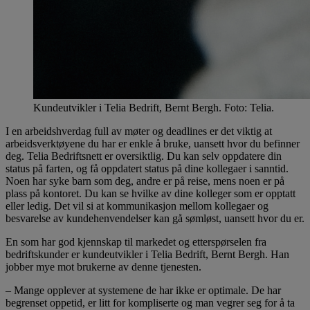
Kundeutvikler i Telia Bedrift, Bernt Bergh. Foto: Telia.
I en arbeidshverdag full av møter og deadlines er det viktig at
arbeidsverktøyene du har er enkle å bruke, uansett hvor du befinner
deg. Telia Bedriftsnett er oversiktlig. Du kan selv oppdatere din
status på farten, og få oppdatert status på dine kollegaer i sanntid.
Noen har syke barn som deg, andre er på reise, mens noen er på
plass på kontoret. Du kan se hvilke av dine kolleger som er opptatt
eller ledig. Det vil si at kommunikasjon mellom kollegaer og
besvarelse av kundehenvendelser kan gå sømløst, uansett hvor du er.
En som har god kjennskap til markedet og etterspørselen fra
bedriftskunder er kundeutvikler i Telia Bedrift, Bernt Bergh. Han
jobber mye mot brukerne av denne tjenesten.
– Mange opplever at systemene de har ikke er optimale. De har
begrenset oppetid, er litt for kompliserte og man vegrer seg for å ta