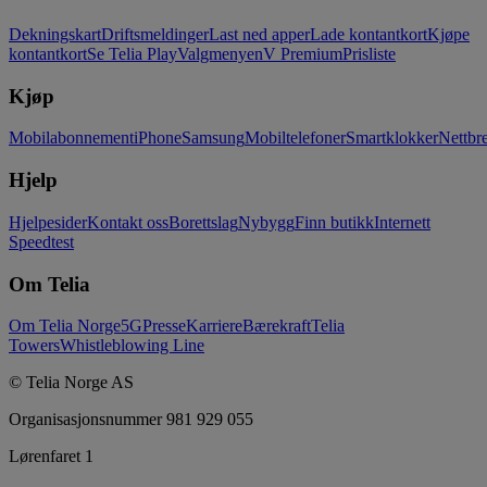
Dekningskart
Driftsmeldinger
Last ned apper
Lade kontantkort
Kjøpe
kontantkort
Se Telia Play
Valgmenyen
V Premium
Prisliste
Kjøp
Mobilabonnement
iPhone
Samsung
Mobiltelefoner
Smartklokker
Nettbre
Hjelp
Hjelpesider
Kontakt oss
Borettslag
Nybygg
Finn butikk
Internett
Speedtest
Om Telia
Om Telia Norge
5G
Presse
Karriere
Bærekraft
Telia
Towers
Whistleblowing Line
© Telia Norge AS
Organisasjonsnummer 981 929 055
Lørenfaret 1