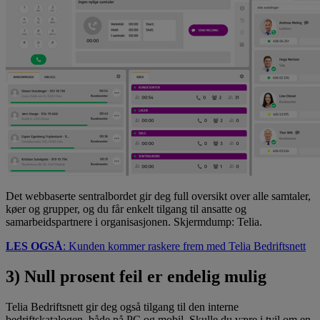
Det webbaserte sentralbordet gir deg full oversikt over alle samtaler,
køer og grupper, og du får enkelt tilgang til ansatte og
samarbeidspartnere i organisasjonen. Skjermdump: Telia.
LES OGSÅ
: Kunden kommer raskere frem med Telia Bedriftsnett
3) Null prosent feil er endelig mulig
Telia Bedriftsnett gir deg også tilgang til den interne
bedriftskatalogen, både på PC og mobil. Skulle du være i tvil om en