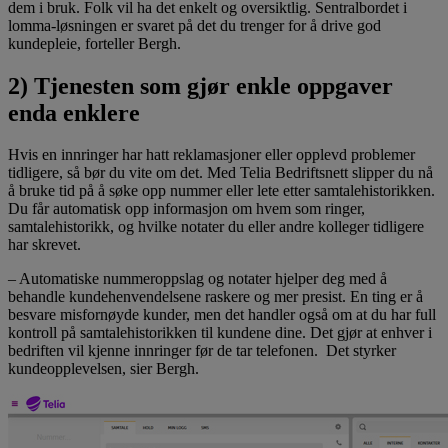
dem i bruk. Folk vil ha det enkelt og oversiktlig. Sentralbordet i
lomma-løsningen er svaret på det du trenger for å drive god
kundepleie, forteller Bergh.
2) Tjenesten som gjør enkle oppgaver
enda enklere
Hvis en innringer har hatt reklamasjoner eller opplevd problemer
tidligere, så bør du vite om det. Med Telia Bedriftsnett slipper du nå
å bruke tid på å søke opp nummer eller lete etter samtalehistorikken.
Du får automatisk opp informasjon om hvem som ringer,
samtalehistorikk, og hvilke notater du eller andre kolleger tidligere
har skrevet.
– Automatiske nummeroppslag og notater hjelper deg med å
behandle kundehenvendelsene raskere og mer presist. En ting er å
besvare misfornøyde kunder, men det handler også om at du har full
kontroll på samtalehistorikken til kundene dine. Det gjør at enhver i
bedriften vil kjenne innringer før de tar telefonen. Det styrker
kundeopplevelsen, sier Bergh.