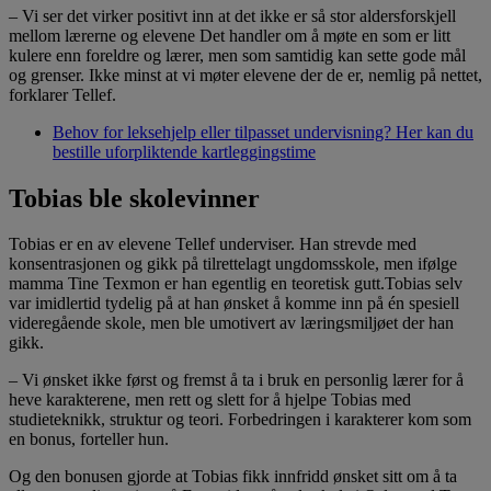
– Vi ser det virker positivt inn at det ikke er så stor aldersforskjell
mellom lærerne og elevene Det handler om å møte en som er litt
kulere enn foreldre og lærer, men som samtidig kan sette gode mål
og grenser. Ikke minst at vi møter elevene der de er, nemlig på nettet,
forklarer Tellef.
Behov for leksehjelp eller tilpasset undervisning? Her kan du
bestille uforpliktende kartleggingstime
Tobias ble skolevinner
Tobias er en av elevene Tellef underviser. Han strevde med
konsentrasjonen og gikk på tilrettelagt ungdomsskole, men ifølge
mamma Tine Texmon er han egentlig en teoretisk gutt.Tobias selv
var imidlertid tydelig på at han ønsket å komme inn på én spesiell
videregående skole, men ble umotivert av læringsmiljøet der han
gikk.
– Vi ønsket ikke først og fremst å ta i bruk en personlig lærer for å
heve karakterene, men rett og slett for å hjelpe Tobias med
studieteknikk, struktur og teori. Forbedringen i karakterer kom som
en bonus, forteller hun.
Og den bonusen gjorde at Tobias fikk innfridd ønsket sitt om å ta