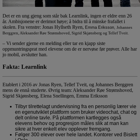
Det er en ung gjeng som står bak Learnlink, ingen er eldre enn 26
år. Ambisjonene er derimot høye; å bidra til å minske frafallet i
skolen. Fra venstre: Jonas Hyllseth Ryen,
Emma Eriksson,
Johannes
Berggren, Aleksander Røe Strømshoved, Sigrid Skjønsberg og Tellef Tveit.
– Vi sender gjerne en melding eller tar en kjapp siste
oppmuntringsprat med elevene om de er nervøse før prøver. Alle har
jo mobil, avslutter han.
Fakta: Learnlink
Etablert i 2016 av Jonas Ryen, Tellef Tveit, og Johannes Berggren
mens de ennå studerte. Øvrig team: Aleksander Røe Strømshoved,
Sigrid Skjønsberg, Elena Snellingen, Emma Eriksson
Tilbyr tilrettelagt undervisning fra en personlig lærer vie
en egenutviklet plattform som bruker videochat, chat og
delt online tavle. På plattformen kartlegges også
elevens behov og progresjon måles slik at man kan
sikre at hver enkelt elev opplever fremgang.
Følger 300 elever over hele landet. Kontorer ved Bislett