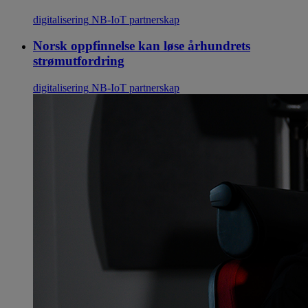
digitalisering
NB-IoT
partnerskap
Norsk oppfinnelse kan løse århundrets
strømutfordring
digitalisering
NB-IoT
partnerskap