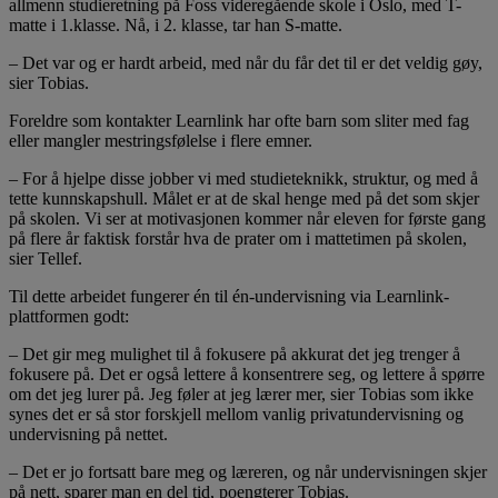
allmenn studieretning på Foss videregående skole i Oslo, med T-
matte i 1.klasse. Nå, i 2. klasse, tar han S-matte.
– Det var og er hardt arbeid, med når du får det til er det veldig gøy,
sier Tobias.
Foreldre som kontakter Learnlink har ofte barn som sliter med fag
eller mangler mestringsfølelse i flere emner.
– For å hjelpe disse jobber vi med studieteknikk, struktur, og med å
tette kunnskapshull. Målet er at de skal henge med på det som skjer
på skolen. Vi ser at motivasjonen kommer når eleven for første gang
på flere år faktisk forstår hva de prater om i mattetimen på skolen,
sier Tellef.
Til dette arbeidet fungerer én til én-undervisning via Learnlink-
plattformen godt:
– Det gir meg mulighet til å fokusere på akkurat det jeg trenger å
fokusere på. Det er også lettere å konsentrere seg, og lettere å spørre
om det jeg lurer på. Jeg føler at jeg lærer mer, sier Tobias som ikke
synes det er så stor forskjell mellom vanlig privatundervisning og
undervisning på nettet.
– Det er jo fortsatt bare meg og læreren, og når undervisningen skjer
på nett, sparer man en del tid, poengterer Tobias.