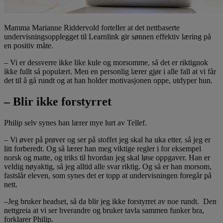
Mamma Marianne Riddervold forteller at det nettbaserte
undervisningsopplegget til Learnlink gir sønnen effektiv læring på
en positiv måte.
– Vi er dessverre ikke like kule og morsomme, så det er riktignok
ikke fullt så populært. Men en personlig lærer gjør i alle fall at vi får
det til å gå rundt og at han holder motivasjonen oppe, utdyper hun.
– Blir ikke forstyrret
Philip selv synes han lærer mye lurt av Tellef.
– Vi øver på prøver og ser på stoffet jeg skal ha uka etter, så jeg er
litt forberedt. Og så lærer han meg viktige regler i for eksempel
norsk og matte, og triks til hvordan jeg skal løse oppgaver. Han er
veldig nøyaktig, så jeg alltid alle svar riktig. Og så er han morsom,
fastslår eleven, som synes det er topp at undervisningen foregår på
nett.
–Jeg bruker headset, så da blir jeg ikke forstyrret av noe rundt. Den
nettgreia at vi ser hverandre og bruker tavla sammen funker bra,
forklarer Philip.