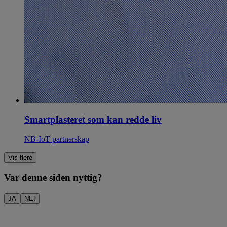
Smartplasteret som kan redde liv
NB-IoT
partnerskap
Vis flere
Var denne siden nyttig?
JA
NEI