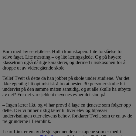
Barn med lav selvfølelse. Hull i kunnskapen. Lite forståelse for
selve faget. Lite mestring – og lite læringsglede. Og på høyere
klassetrinn også dårlige karakterer, og dermed i risikosonen for å
droppe ut av videregående skole.
Tellef Tveit så dette da han jobbet på skole under studiene. Var det
ikke egentlig litt optimistisk å tro at nesten 30 personer skulle bli
undervist på den samme måten samtidig, og at alle skulle ha utbytte
av det? For det var sjeldent elevenes evner det stod på.
– Ingen lærer likt, og vi har prøvd å lage en tjeneste som følger opp
dette. Der vi finner riktig lærer til hver elev og tilpasser
undervisningen etter elevens behov, forklarer Tveit, som er en av de
tre gründerne i Learnlink.
LearnLink er en av de sju spennende selskapene som er med i