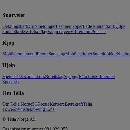
Snarveier
Dekningskart
Driftsmeldinger
Last ned apper
Lade kontantkort
Kjøpe
kontantkort
Se Telia Play
Valgmenyen
V Premium
Prisliste
Kjøp
Mobilabonnement
iPhone
Samsung
Mobiltelefoner
Smartklokker
Nettbre
Hjelp
Hjelpesider
Kontakt oss
Borettslag
Nybygg
Finn butikk
Internett
Speedtest
Om Telia
Om Telia Norge
5G
Presse
Karriere
Bærekraft
Telia
Towers
Whistleblowing Line
© Telia Norge AS
Organisasjonsnummer 981 929 055