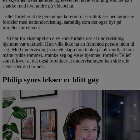
På skjermen deler læreren og eleven en tavle samtidig som de kan
snakke med hverandre på videochat.
Tellef forteller at de personlige lærerne i Learnlink ser pedagogiske
fordeler med nettundervisning, samtidig som det også byr på
fordeler for eleven:
– Vi har for eksempel en elev som fortalte oss at undervisning
hjemme var uaktuelt. Hun ville ikke ha en fremmed person hjem til
seg! Med undervisning via nett slapp hun tenke på alt rundt; at hun
måtte rydde rommet, sminke seg og være hjemme, forteller Tellef
som tilføyer at det også forenkler at undervisningen kan skje alle
steder der du har nett.
Philip synes lekser er blitt gøy