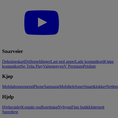
Snarveier
Dekningskart
Driftsmeldinger
Last ned apper
Lade kontantkort
Kjøpe
kontantkort
Se Telia Play
Valgmenyen
V Premium
Prisliste
Kjøp
Mobilabonnement
iPhone
Samsung
Mobiltelefoner
Smartklokker
Nettbre
Hjelp
Hjelpesider
Kontakt oss
Borettslag
Nybygg
Finn butikk
Internett
Speedtest