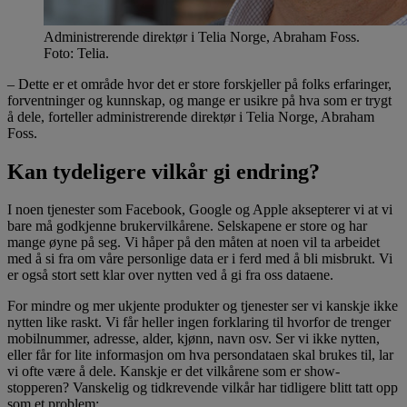
Administrerende direktør i Telia Norge, Abraham Foss.
Foto: Telia.
– Dette er et område hvor det er store forskjeller på folks erfaringer,
forventninger og kunnskap, og mange er usikre på hva som er trygt
å dele, forteller administrerende direktør i Telia Norge, Abraham
Foss.
Kan tydeligere vilkår gi endring?
I noen tjenester som Facebook, Google og Apple aksepterer vi at vi
bare må godkjenne brukervilkårene. Selskapene er store og har
mange øyne på seg. Vi håper på den måten at noen vil ta arbeidet
med å si fra om våre personlige data er i ferd med å bli misbrukt. Vi
er også stort sett klar over nytten ved å gi fra oss dataene.
For mindre og mer ukjente produkter og tjenester ser vi kanskje ikke
nytten like raskt. Vi får heller ingen forklaring til hvorfor de trenger
mobilnummer, adresse, alder, kjønn, navn osv. Ser vi ikke nytten,
eller får for lite informasjon om hva persondataen skal brukes til, lar
vi ofte være å dele. Kanskje er det vilkårene som er show-
stopperen? Vanskelig og tidkrevende vilkår har tidligere blitt tatt opp
som et problem: