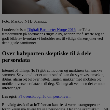
Foto: Maskot, NTB Scanpix.
I undersøkelsen
Digitalt Barometer Norge 2016
, tar Telia
temperaturen på nordmenns digitale liv, nettopp for å skaffe seg et
godt bilde av hvordan vi forholder oss til viktige dimensjoner ved
det digitale samfunnet.
Over halvparten skeptiske til å dele
persondata
Internet of Things (IoT) gjør at mobilen og maskinen kan snakke
sammen. Selv om du er et annet sted så kan du styre vaskemaskin,
dørlås, alarm og bil over nettet. Tingen snakker med mobilen og
mobilen oversetter dataene til deg. Så langt alt vel, men det er noen
utfordringer.
Les også:
Få oversikt og råd om personvern
En viktig årsak til at IoT fortsatt kan sies å være i startgropen er at
forbrukeren må levere fra seg persondata. Det er de skeptiske til. Det