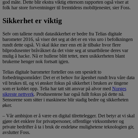
god måte. Dette blir ekstra viktig ettersom rapporten også viser at
folk har store forventninger til fremtidens mobiltjenester, sier Foss.
Sikkerhet er viktig
Selv om tallene rundt datasikkerhet er bedre fra Telias digitale
barometer 2016, så viser det seg at det er en viss uro i befolkningen
rundt dette også. Vi skal ikke mer enn ett år tilbake hvor flere
bilprodusenter bråvåknet da det viste seg at smartbilene deres var
mulig å hacke. Nå er hullene blitt tettet, men usikkerheten blant
brukerne henger nok fortsatt igjen.
Telias digitale barometer forteller oss om spesielt to
forbedringsområder: Det er et behov for åpenhet rundt hva våre data
vil brukes til, og vi ønsker fokus på sikkerhet i bruken av tingene
som er koblet opp. Telia har tatt sitt ansvar på alvor med
Norges
sikreste nettverk
. Produsentene har også fullt fokus på dette nå.
Sensorene som sitter i maskinene blir stadig bedre og sikkerheten
øker.
– Vår ambisjon er å være en digital tilrettelegger. Det betyr at vi skal
gjøre det enklere for privatpersoner, offentlige virksomheter og
private bedrifter å ta i bruk de endeløse mulighetene teknologien gir,
avslutter Foss.