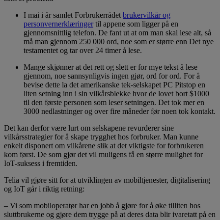
I mai i år samlet Forbrukerrådet
brukervilkår og
personvernerklæringer
til appene som ligger på en
gjennomsnittlig telefon. De fant ut at om man skal lese alt, så
må man gjennom 250 000 ord, noe som er større enn Det nye
testamentet og tar over 24 timer å lese.
Mange skjønner at det rett og slett er for mye tekst å lese
gjennom, noe sannsynligvis ingen gjør, ord for ord. For å
bevise dette la det amerikanske tek-selskapet PC Pitstop en
liten setning inn i sin vilkårsblekke hvor de lovet bort $1000
til den første personen som leser setningen. Det tok mer en
3000 nedlastninger og over fire måneder før noen tok kontakt.
Det kan derfor være lurt om selskapene revurderer sine
vilkårsstrategier for å skape trygghet hos forbruker. Man kunne
enkelt disponert om vilkårene slik at det viktigste for forbrukeren
kom først. De som gjør det vil muligens få en større mulighet for
IoT-suksess i fremtiden.
Telia vil gjøre sitt for at utviklingen av mobiltjenester, digitalisering
og IoT går i riktig retning:
– Vi som mobiloperatør har en jobb å gjøre for å øke tilliten hos
sluttbrukerne og gjøre dem trygge på at deres data blir ivaretatt på en