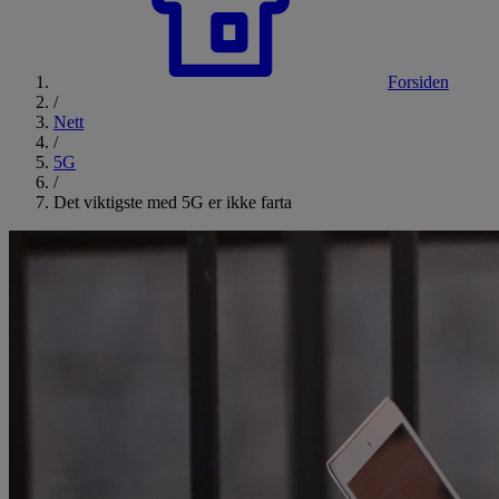
Forsiden
/
Nett
/
5G
/
Det viktigste med 5G er ikke farta