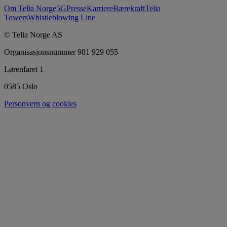
Om Telia Norge
5G
Presse
Karriere
Bærekraft
Telia
Towers
Whistleblowing Line
© Telia Norge AS
Organisasjonsnummer 981 929 055
Lørenfaret 1
0585 Oslo
Personvern og cookies