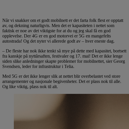
Når vi snakker om et godt mobilnett er det farta folk flest er opptatt
av, og dekning naturligvis. Men det er kapasiteten i nettet som
faktisk er noe av det viktigste for at du og jeg skal få en god
opplevelse. Der 4G er en god motorvei er 5G en mangefelts
autostrada! Og det nyter vi allerede godt av – hver eneste dag.
– De fleste har nok ikke tenkt så mye på dette med kapasitet, bortsett
fra kanskje på nyttårsaften, festivaler og 17. mai! Det er ikke lenge
siden slike anledninger skapte problemer for mobilnettet, sier Georg
Svendsen, leder for infrastruktur i Telia.
Med 5G er det ikke lenger slik at nettet blir overbelastet ved store
arrangementer og nasjonale begivenheter. Det er plass nok til alle.
Og like viktig, plass nok til alt.