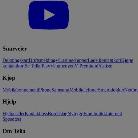
Snarveier
Dekningskart
Driftsmeldinger
Last ned apper
Lade kontantkort
Kjøpe
kontantkort
Se Telia Play
Valgmenyen
V Premium
Prisliste
Kjøp
Mobilabonnement
iPhone
Samsung
Mobiltelefoner
Smartklokker
Nettbre
Hjelp
Hjelpesider
Kontakt oss
Borettslag
Nybygg
Finn butikk
Internett
Speedtest
Om Telia