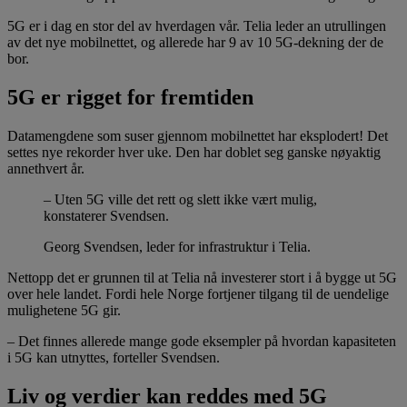
5G er i dag en stor del av hverdagen vår. Telia leder an utrullingen
av det nye mobilnettet, og allerede har 9 av 10 5G-dekning der de
bor.
5G er rigget for fremtiden
Datamengdene som suser gjennom mobilnettet har eksplodert! Det
settes nye rekorder hver uke. Den har doblet seg ganske nøyaktig
annethvert år.
– Uten 5G ville det rett og slett ikke vært mulig,
konstaterer Svendsen.
Georg Svendsen, leder for infrastruktur i Telia.
Nettopp det er grunnen til at Telia nå investerer stort i å bygge ut 5G
over hele landet. Fordi hele Norge fortjener tilgang til de uendelige
mulighetene 5G gir.
– Det finnes allerede mange gode eksempler på hvordan kapasiteten
i 5G kan utnyttes, forteller Svendsen.
Liv og verdier kan reddes med 5G