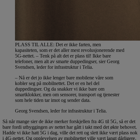
PLASS TIL ALLE: Det er ikke farten, men
kapasiteten, som er det aller mest revolusjonerende med
5G-nettet. – Tenk på alt det er plass til! Ikke bare
telefoner, men alt av smarte duppedingser, sier Georg
Svendsen, leder for infrastruktur i Telia.
– Nå er det jo ikke lenger bare mobilene våre som
kobler seg på mobilnettet. Det er en hel del
duppedingser. Og da snakker vi ikke bare om
smartklokker, men om sensorer, transport og tjenester
som hele tiden tar imot og sender data.
Georg Svendsen, leder for infrastruktur i Telia.
Så når mange sier de ikke merker forskjellen fra 4G til 5G, så er det
bare fordi utbyggingen av nettet har gått i takt med det økte behovet.
Hadde vi ikke hatt 5G i dag, ville det rett og slett ikke vært plass nok
i 4G-nettet. Og opplevelsen av mobilnettet ville vært langt dårligere.