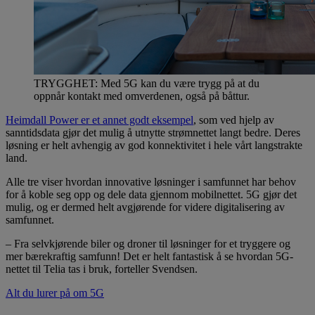
TRYGGHET: Med 5G kan du være trygg på at du
oppnår kontakt med omverdenen, også på båttur.
Heimdall Power er et annet godt eksempel
, som ved hjelp av
sanntidsdata gjør det mulig å utnytte strømnettet langt bedre. Deres
løsning er helt avhengig av god konnektivitet i hele vårt langstrakte
land.
Alle tre viser hvordan innovative løsninger i samfunnet har behov
for å koble seg opp og dele data gjennom mobilnettet. 5G gjør det
mulig, og er dermed helt avgjørende for videre digitalisering av
samfunnet.
– Fra selvkjørende biler og droner til løsninger for et tryggere og
mer bærekraftig samfunn! Det er helt fantastisk å se hvordan 5G-
nettet til Telia tas i bruk, forteller Svendsen.
Alt du lurer på om 5G