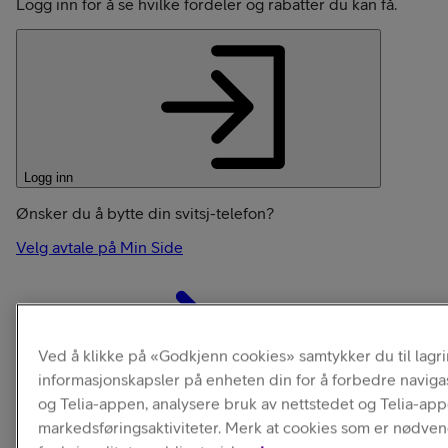
Logg inn for å se hvilke fordeler og rabatter du kan få.
Logg inn
Ønsker du å bytte din svitsj-telefon?
Velg avtale på Min Side
Ved å klikke på «Godkjenn cookies» samtykker du til lagr
informasjonskapsler på enheten din for å forbedre naviga
og Telia-appen, analysere bruk av nettstedet og Telia-ap
markedsføringsaktiviteter. Merk at cookies som er nødven