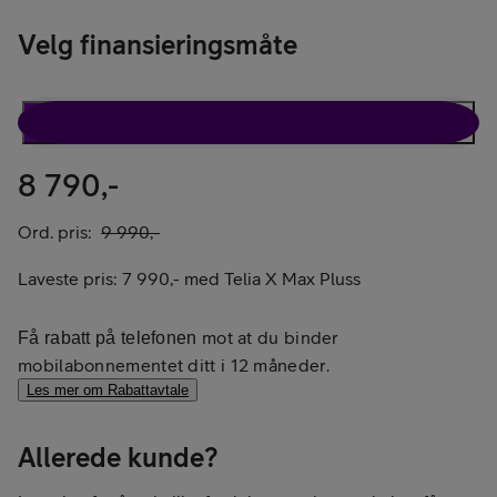
Velg finansieringsmåte
Rabattavtale
Kun telefon
8 790,-
Ord. pris:
9 990,-
Laveste pris:
7 990,-
med
Telia X Max Pluss
mot at du binder
Få rabatt på telefonen
mobilabonnementet ditt i 12 måneder.
Les mer om Rabattavtale
Allerede kunde?