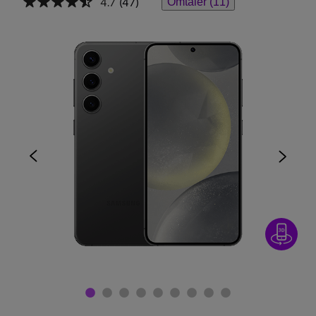
4.7
(47)
Omtaler (11)