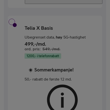
Telia X Basis
Ubegrenset data,
høy
5G-hastighet
499
,-/md.
ord. pris:
549
,-/md.
1200,- i telefonrabatt
☀️
Sommerkampanje!
50,- rabatt de første 12 md.