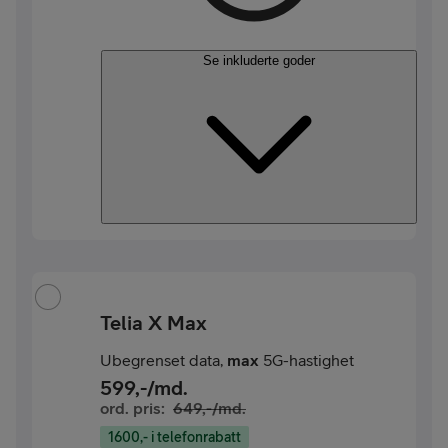
Se inkluderte goder
Telia X Max
Ubegrenset data,
max
5G-hastighet
599
,-/md.
ord. pris:
649
,-/md.
1600,- i telefonrabatt