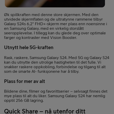
Øk spillkraften med denne store skjermen. Med den
utvidede skjermflaten og de ultratynne rammene tilbyr
Galaxy S24s 6,2" FHD+-skjerm mer plass enn noensinne i
en Samsung Galaxy, med en virkelig storslått
seeropplevelse. I tillegg kan du glede deg over optimale
farger og kontraster med Vision Booster.
Utnytt hele 5G-kraften
Rask, raskere, Samsung Galaxy S24. Med 5G og Galaxy S24
kan du utnytte den utrolige hastigheten til det fulle. Vi
snakker raskere oppkobling, forbindelse og tilgang til alt
som de smarte AI- funksjonene har å tilby.
Plass for mer av alt
Bildene dine, filmer og favorittserier – selvsagt finnes det
mye plass til alt du liker. Samsung Galaxy S24 har nemlig
opptil 256 GB lagring.
Quick Share – nå utenfor ditt