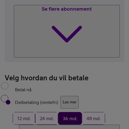
Se flere abonnement
Velg hvordan du vil betale
Betal nå
Delbetaling (rentefri)
Les mer
12 md.
24 md.
36 md.
48 md.