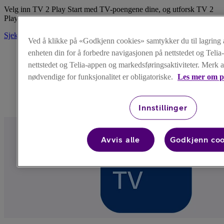
Velg inn TV 2 Play Start med TV-poengene dine, og utforsk TV 2
Play sitt fantastiske VM-univers.
Sjekk alt om VM i TV 2 Play
Ved å klikke på «Godkjenn cookies» samtykker du til lagring 
enheten din for å forbedre navigasjonen på nettstedet og Telia
nettstedet og Telia-appen og markedsføringsaktiviteter. Merk 
nødvendige for funksjonalitet er obligatoriske.
Les mer om p
Innstillinger
Avvis alle
Godkjenn coo