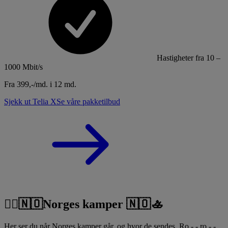
Hastigheter fra 10 –
1000 Mbit/s
Fra 399,-/md. i 12 md.
Sjekk ut Telia X
Se våre pakketilbud
🚣‍♀️🇳🇴Norges kamper 🇳🇴🚣
Her ser du når Norges kamper går, og hvor de sendes. Ro - - ro - -