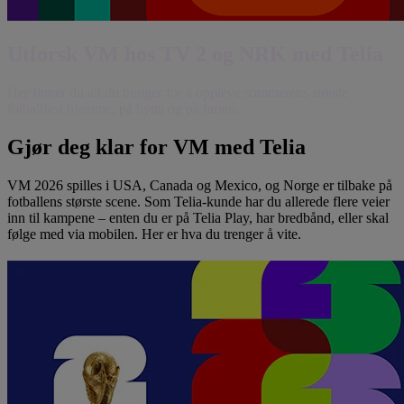
Utforsk VM hos TV 2 og NRK med Telia
Her finner du alt du trenger for å oppleve sommerens største
fotballfest hjemme, på hytta og på farten.
Gjør deg klar for VM med Telia
VM 2026 spilles i USA, Canada og Mexico, og Norge er tilbake på
fotballens største scene. Som Telia-kunde har du allerede flere veier
inn til kampene – enten du er på Telia Play, har bredbånd, eller skal
følge med via mobilen. Her er hva du trenger å vite.