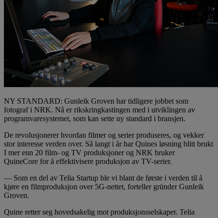
NY STANDARD: Gunleik Groven har tidligere jobbet som
fotograf i NRK. Nå er rikskringkastingen med i utviklingen av
programvaresystemet, som kan sette ny standard i bransjen.
De revolusjonerer hvordan filmer og serier produseres, og vekker
stor interesse verden over. Så langt i år har Quines løsning blitt brukt
I mer enn 20 film- og TV produksjoner og NRK bruker
QuineCore for å effektivisere produksjon av TV-serier.
— Som en del av Telia Startup ble vi blant de første i verden til å
kjøre en filmproduksjon over 5G-nettet, forteller gründer Gunleik
Groven.
Quine retter seg hovedsakelig mot produksjonsselskaper. Telia