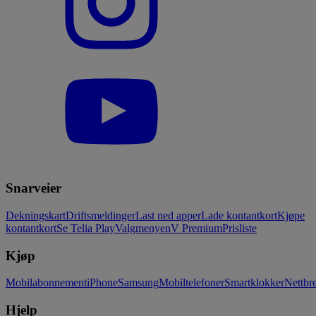
Snarveier
Dekningskart
Driftsmeldinger
Last ned apper
Lade kontantkort
Kjøpe
kontantkort
Se Telia Play
Valgmenyen
V Premium
Prisliste
Kjøp
Mobilabonnement
iPhone
Samsung
Mobiltelefoner
Smartklokker
Nettbre
Hjelp