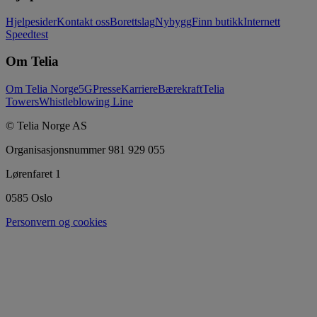
Hjelpesider
Kontakt oss
Borettslag
Nybygg
Finn butikk
Internett
Speedtest
Om Telia
Om Telia Norge
5G
Presse
Karriere
Bærekraft
Telia
Towers
Whistleblowing Line
© Telia Norge AS
Organisasjonsnummer 981 929 055
Lørenfaret 1
0585 Oslo
Personvern og cookies