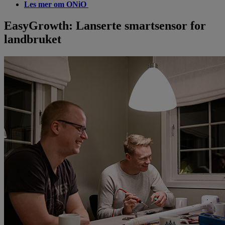
Les mer om ONiO
EasyGrowth: Lanserte smartsensor for
landbruket