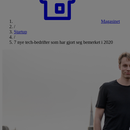
Magasinet
/
Startup
/
7 nye tech-bedrifter som har gjort seg bemerket i 2020