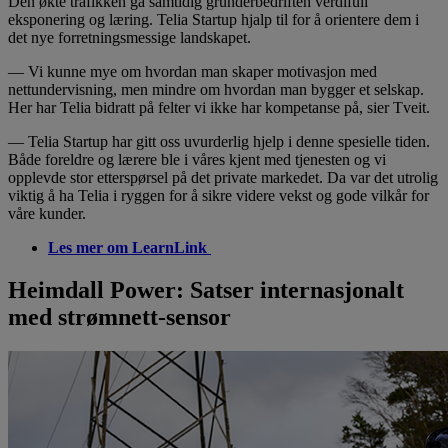
Den økte trafikken ga samtidig gründerbedriften verdifull
eksponering og læring. Telia Startup hjalp til for å orientere dem i
det nye forretningsmessige landskapet.
— Vi kunne mye om hvordan man skaper motivasjon med
nettundervisning, men mindre om hvordan man bygger et selskap.
Her har Telia bidratt på felter vi ikke har kompetanse på, sier Tveit.
— Telia Startup har gitt oss uvurderlig hjelp i denne spesielle tiden.
Både foreldre og lærere ble i våres kjent med tjenesten og vi
opplevde stor etterspørsel på det private markedet. Da var det utrolig
viktig å ha Telia i ryggen for å sikre videre vekst og gode vilkår for
våre kunder.
Les mer om LearnLink
Heimdall Power: Satser internasjonalt
med strømnett-sensor