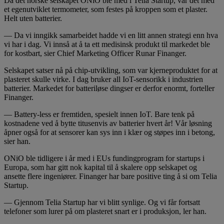
Da det norske selskapet ONiO ble med i Telia Startup, var det med
et egenutviklet termometer, som festes på kroppen som et plaster.
Helt uten batterier.
— Da vi inngikk samarbeidet hadde vi en litt annen strategi enn hva
vi har i dag. Vi innså at å ta ett medisinsk produkt til markedet ble
for kostbart, sier Chief Marketing Officer Runar Finanger.
Selskapet satser nå på chip-utvikling, som var kjerneproduktet for at
plasteret skulle virke. I dag bruker all IoT-sensorikk i industrien
batterier. Markedet for batteriløse dingser er derfor enormt, forteller
Finanger.
— Battery-less er fremtiden, spesielt innen IoT. Bare tenk på
kostnadene ved å bytte titusenvis av batterier hvert år! Vår løsning
åpner også for at sensorer kan sys inn i klær og støpes inn i betong,
sier han.
ONiO ble tidligere i år med i EUs fundingprogram for startups i
Europa, som har gitt nok kapital til å skalere opp selskapet og
ansette flere ingeniører. Finanger har bare positive ting å si om Telia
Startup.
— Gjennom Telia Startup har vi blitt synlige. Og vi får fortsatt
telefoner som lurer på om plasteret snart er i produksjon, ler han.