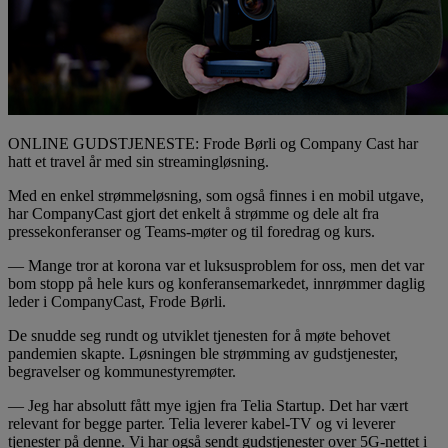
ONLINE GUDSTJENESTE: Frode Børli og Company Cast har
hatt et travel år med sin streamingløsning.
Med en enkel strømmeløsning, som også finnes i en mobil utgave,
har CompanyCast gjort det enkelt å strømme og dele alt fra
pressekonferanser og Teams-møter og til foredrag og kurs.
— Mange tror at korona var et luksusproblem for oss, men det var
bom stopp på hele kurs og konferansemarkedet, innrømmer daglig
leder i CompanyCast, Frode Børli.
De snudde seg rundt og utviklet tjenesten for å møte behovet
pandemien skapte. Løsningen ble strømming av gudstjenester,
begravelser og kommunestyremøter.
— Jeg har absolutt fått mye igjen fra Telia Startup. Det har vært
relevant for begge parter. Telia leverer kabel-TV og vi leverer
tjenester på denne. Vi har også sendt gudstjenester over 5G-nettet i