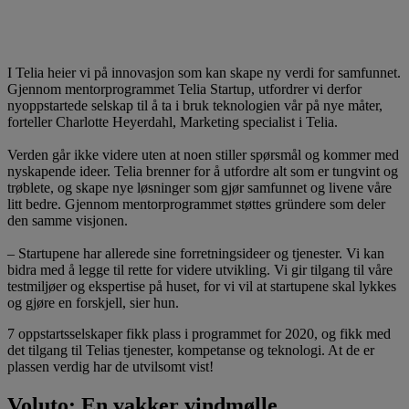
I Telia heier vi på innovasjon som kan skape ny verdi for samfunnet.
Gjennom mentorprogrammet Telia Startup, utfordrer vi derfor
nyoppstartede selskap til å ta i bruk teknologien vår på nye måter,
forteller Charlotte Heyerdahl, Marketing specialist i Telia.
Verden går ikke videre uten at noen stiller spørsmål og kommer med
nyskapende ideer. Telia brenner for å utfordre alt som er tungvint og
trøblete, og skape nye løsninger som gjør samfunnet og livene våre
litt bedre. Gjennom mentorprogrammet støttes gründere som deler
den samme visjonen.
– Startupene har allerede sine forretningsideer og tjenester. Vi kan
bidra med å legge til rette for videre utvikling. Vi gir tilgang til våre
testmiljøer og ekspertise på huset, for vi vil at startupene skal lykkes
og gjøre en forskjell, sier hun.
7 oppstartsselskaper fikk plass i programmet for 2020, og fikk med
det tilgang til Telias tjenester, kompetanse og teknologi. At de er
plassen verdig har de utvilsomt vist!
Voluto: En vakker vindmølle