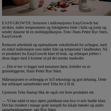
EASYGROWTH: Sensoren i målestasjonen EasyGrowth har
utviklet, måler temperaturen og fuktigheten både i lufta og jorda og
sender dataene til en mobilapplikasjon. Foto: Hans Petter Bye Stien,
EasyGrowth
Redusert arbeidstid og optimaliserte vekstforhold for avlingen, med
en enkel målestasjon som måler fukt og temperatur i landbruket. Nå
er produktet fra EasyGrowth klart til bruk. og selskapet jobber i
disse dager med å komme ut på det norske markedet.
— Det er her vi legger ned innsatsen først, forteller en av
grunnleggerne, Hans Petter Bye Stien.
Målestasjonen er avhengig av IoT-teknologi og god dekning. Dette
har selskapet samarbeidet med Telia for å få til.
Gjennom Telia Startup fikk de også vist frem produktet sitt.
— Vi har nådd et mye større publikum enn hva vi selv hadde klart.
Det har resultert i mange gode innspill fra lokale bønder og andre
samarbeidspartnere, sier Bye Stien.