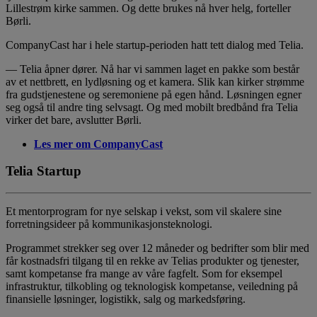
Lillestrøm kirke sammen. Og dette brukes nå hver helg, forteller
Børli.
CompanyCast har i hele startup-perioden hatt tett dialog med Telia.
— Telia åpner dører. Nå har vi sammen laget en pakke som består
av et nettbrett, en lydløsning og et kamera. Slik kan kirker strømme
fra gudstjenestene og seremoniene på egen hånd. Løsningen egner
seg også til andre ting selvsagt. Og med mobilt bredbånd fra Telia
virker det bare, avslutter Børli.
Les mer om CompanyCast
Telia Startup
Et mentorprogram for nye selskap i vekst, som vil skalere sine
forretningsideer på kommunikasjonsteknologi.
Programmet strekker seg over 12 måneder og bedrifter som blir med
får kostnadsfri tilgang til en rekke av Telias produkter og tjenester,
samt kompetanse fra mange av våre fagfelt. Som for eksempel
infrastruktur, tilkobling og teknologisk kompetanse, veiledning på
finansielle løsninger, logistikk, salg og markedsføring.