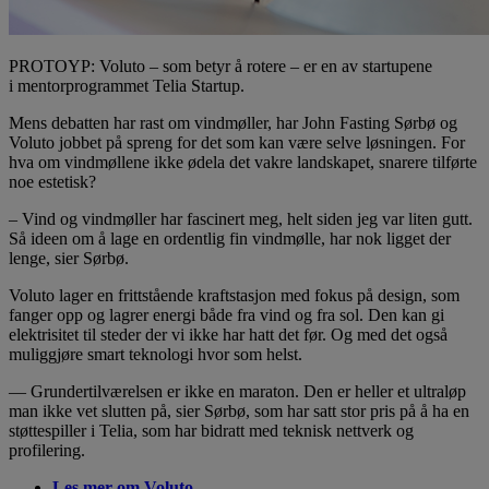
PROTOYP: Voluto – som betyr å rotere – er en av startupene
i mentorprogrammet Telia Startup.
Mens debatten har rast om vindmøller, har John Fasting Sørbø og
Voluto jobbet på spreng for det som kan være selve løsningen. For
hva om vindmøllene ikke ødela det vakre landskapet, snarere tilførte
noe estetisk?
– Vind og vindmøller har fascinert meg, helt siden jeg var liten gutt.
Så ideen om å lage en ordentlig fin vindmølle, har nok ligget der
lenge, sier Sørbø.
Voluto lager en frittstående kraftstasjon med fokus på design, som
fanger opp og lagrer energi både fra vind og fra sol. Den kan gi
elektrisitet til steder der vi ikke har hatt det før. Og med det også
muliggjøre smart teknologi hvor som helst.
— Grundertilværelsen er ikke en maraton. Den er heller et ultraløp
man ikke vet slutten på, sier Sørbø, som har satt stor pris på å ha en
støttespiller i Telia, som har bidratt med teknisk nettverk og
profilering.
Les mer om Voluto