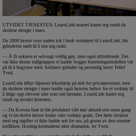
UTVIDET TJENESTEN: LearnLink-teamet kastet seg rundt da
skolene stengte i mars.
Da 2000 lærere over natten tok i bruk verktøyet til LearnLink, ble
gründerne nødt til å snu seg raskt.
— Å få suksess er selvsagt veldig gøy, men også utfordrende. Det
var ikke denne målgruppen vi hadde bygget forretningsmodellen vår
på til å begynne med, forklarer gründer og personlig lærer Tellef
Tveit.
LearnLink tilbyr tilpasset leksehjelp på nett for privatpersoner, men
da skolene stengte i mars hadde også lærerne behov for et verktøy til
å følge opp elevene sine som satt hjemme. LearnLink kastet seg
rundt og utvidet tjenesten.
— Da Korona brøt ut ble produktet vårt mer aktuelt enn noen gang
og vi lot derfor lærere bruke våre verktøy gratis. Det førte derimot
med seg utgifter vi ikke hadde sett for oss, på grunn av den enorme
trafikken. Hosting-kostnadene økte dramatisk, ler Tveit.